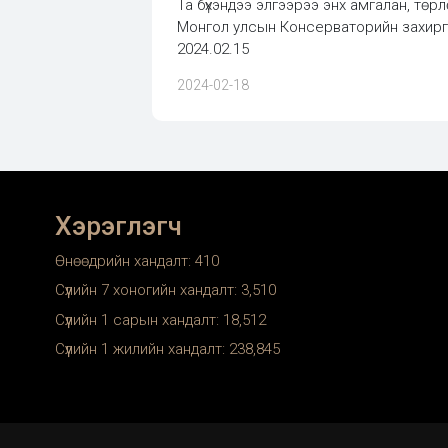
Та бүхэндээ элгээрээ энх амгалан, төр
Монгол улсын Консерваторийн захир
2024.02.15
2024-02-18
Хэрэглэгч
Өнөөдрийн хандалт:
410
Сүүлийн 7 хоногийн хандалт:
3,510
Сүүлийн 1 сарын хандалт:
18,512
Сүүлийн 1 жилийн хандалт:
238,845