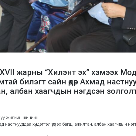
XVII жарны “Хилэнт эх” хэмээх Мо
ай билэгт сайн өдөр Ахмад настну
н, албан хаагчдын нэгдсэн золголт
Луу жилийн шинийн
 настнууддаа хүндэтгэл үзүүлэх багш, ажилтан, албан хаагчдын нэ