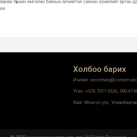
лөөрөө түвшин амгалан байхын өлзийтэй сайхан ерөөлийг өргөн дэв
гаа
Холбоо барих
И-мэйл: secretary@conservat
Утас: +976 7011-0526, 990-41
Хаяг: Монгол улс, Улаанбаатар