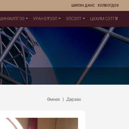
ШИЛЭН ДАНС
ХОЛБОГДОХ
 ШИНЖИЛГЭЭ
УРАН БҮТЭЭЛ
ЭЛСЭЛТ
ЦАХИМ СЭТГҮҮЛ
Өмнөх
|
Дараах