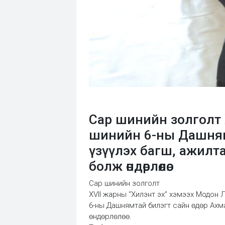
Сар шинийн золголт 
шинийн 6-ны Дашнямт
үзүүлэх багш, ажилта
болж өндөрлөлөө.
Сар шинийн золголт
XVII жарны “Хилэнт эх” хэмээх Модон 
6-ны Дашнямтай билэгт сайн өдөр Ахмад
өндөрлөлөө.