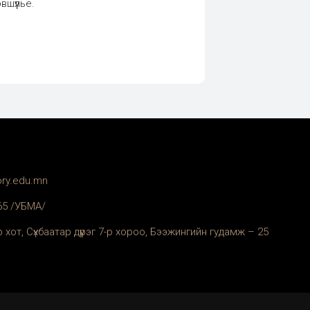
шүүлье.
ory.edu.mn
365 /УБМА/
 хот, Сүхбаатар дүүрэг 7-р хороо, Бээжингийн гудамж – 25