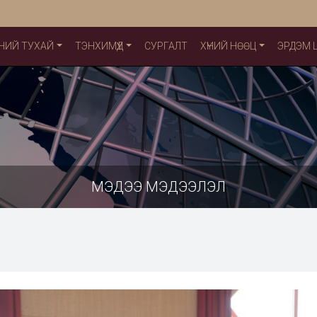
НИЙ ТУХАЙ
ТЭНХИМҮҮД
СУРГАЛТ
ХҮНИЙ НӨӨЦ
ЭРДЭМ
МЭДЭЭ МЭДЭЭЛЭЛ