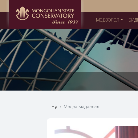
МЭДЭЭЛЭЛ
БИД
Нүүр
Мэдээ мэдээлэл