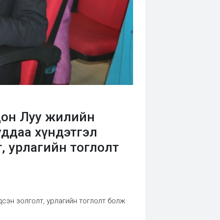
дон Луу жилийн
уддаа хүндэтгэл
, урлагийн тоглолт
гдсэн золголт, урлагийн тоглолт болж