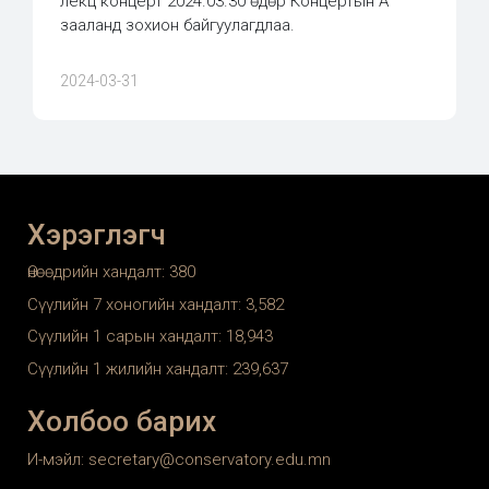
лекц концерт 2024.03.30 өдөр Концертын А
зааланд зохион байгуулагдлаа.
2024-03-31
Хэрэглэгч
Өнөөдрийн хандалт:
380
Сүүлийн 7 хоногийн хандалт:
3,582
Сүүлийн 1 сарын хандалт:
18,943
Сүүлийн 1 жилийн хандалт:
239,637
Холбоо барих
И-мэйл: secretary@conservatory.edu.mn