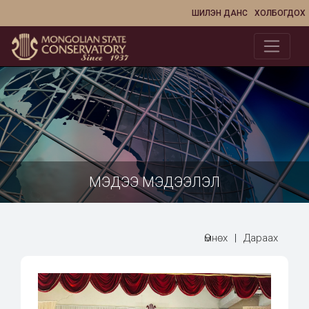
ШИЛЭН ДАНС
ХОЛБОГДОХ
МЭДЭЭ МЭДЭЭЛЭЛ
Өмнөх
|
Дараах