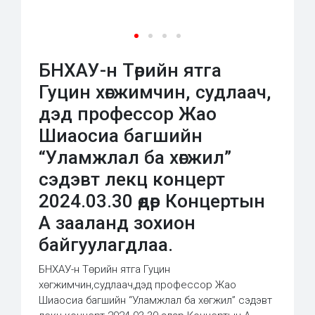
БНХАУ-н Төрийн ятга
Гуцин хөгжимчин, судлаач,
дэд профессор Жао
Шиаосиа багшийн
“Уламжлал ба хөгжил”
сэдэвт лекц концерт
2024.03.30 өдөр Концертын
А зааланд зохион
байгуулагдлаа.
БНХАУ-н Төрийн ятга Гуцин
хөгжимчин,судлаач,дэд профессор Жао
Шиаосиа багшийн “Уламжлал ба хөгжил” сэдэвт