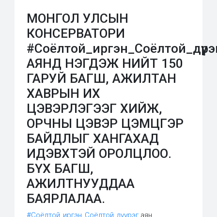
МОНГОЛ УЛСЫН
КОНСЕРВАТОРИ
#Соёлтой_иргэн_Соёлтой_дүүрэ
АЯНД НЭГДЭЖ НИЙТ 150
ГАРУЙ БАГШ, АЖИЛТАН
ХАВРЫН ИХ
ЦЭВЭРЛЭГЭЭГ ХИЙЖ,
ОРЧНЫ ЦЭВЭР ЦЭМЦГЭР
БАЙДЛЫГ ХАНГАХАД
ИДЭВХТЭЙ ОРОЛЦЛОО.
БҮХ БАГШ,
АЖИЛТНУУДДАА
БАЯРЛАЛАА.
#Соёлтой_иргэн_Соёлтой_дүүрэг
аян