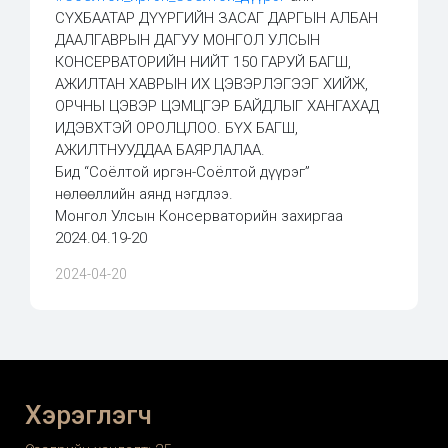
СҮХБААТАР ДҮҮРГИЙН ЗАСАГ ДАРГЫН АЛБАН
ДААЛГАВРЫН ДАГУУ МОНГОЛ УЛСЫН
КОНСЕРВАТОРИЙН НИЙТ 150 ГАРУЙ БАГШ,
АЖИЛТАН ХАВРЫН ИХ ЦЭВЭРЛЭГЭЭГ ХИЙЖ,
ОРЧНЫ ЦЭВЭР ЦЭМЦГЭР БАЙДЛЫГ ХАНГАХАД
ИДЭВХТЭЙ ОРОЛЦЛОО. БҮХ БАГШ,
АЖИЛТНУУДДАА БАЯРЛАЛАА.
Бид “Соёлтой иргэн-Соёлтой дүүрэг”
нөлөөллийн аянд нэгдлээ.
Монгол Улсын Консерваторийн захиргаа
2024.04.19-20
2024-04-20
Хэрэглэгч