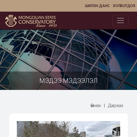
ШИЛЭН ДАНС
ХОЛБОГДОХ
МЭДЭЭ МЭДЭЭЛЭЛ
Өмнөх
|
Дараах