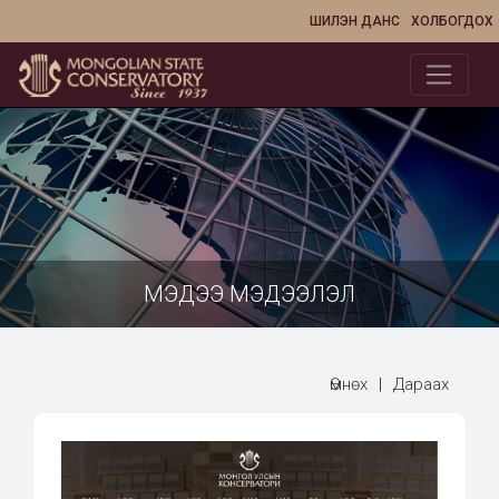
ШИЛЭН ДАНС
ХОЛБОГДОХ
МЭДЭЭ МЭДЭЭЛЭЛ
Өмнөх
|
Дараах