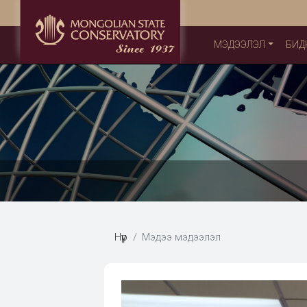
МЭДЭЭЛЭЛ
БИД
Нүүр
Мэдээ мэдээлэл