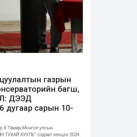
цуулалтын газрын
онсерваторийн багш,
ЭЛ: ДЭЭД
 дугаар сарын 10-
ор Х.Тамир Монгол улсын
Н ТУХАЙ ХУУЛЬ” сэдэвт лекцээ 2024