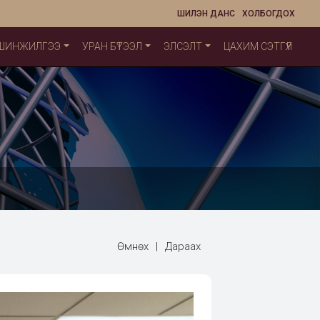
ШИЛЭН ДАНС
ХОЛБОГДОХ
 ШИНЖИЛГЭЭ
УРАН БҮТЭЭЛ
ЭЛСЭЛТ
ЦАХИМ СЭТГҮҮЛ
Өмнөх
|
Дараах