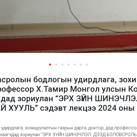
сролын бодлогын удирдлага, зохи
профессор Х.Тамир Монгол улсын К
гчдад зориулан “ЭРХ ЗҮЙН ШИНЭЧЛ
ХУУЛЬ” сэдэвт лекцээ 2024 оны 6
удирдлага, зохицуулалтын газрын дарга, доктор, дэд професс
ан хаагчдад зориулан “ЭРХ ЗҮЙН ШИНЭЧЛЭЛ: ДЭЭД БОЛОВСРОЛЫ