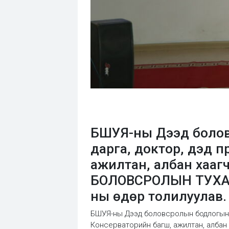
БШУЯ-ны Дээд болов
дарга, доктор, дэд 
ажилтан, албан хаа
БОЛОВСРОЛЫН ТУХАЙ 
ны өдөр толилуулав.
БШУЯ-ны Дээд боловсролын бодлогын 
Консерваторийн багш, ажилтан, алб