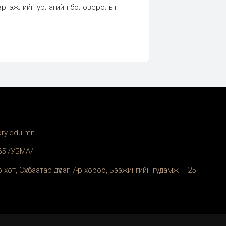
мэргэжлийн урлагийн боловсролын
ory.edu.mn
365 /УБМА/
 хот, Сүхбаатар дүүрэг 7-р хороо, Бээжингийн гудамж – 25