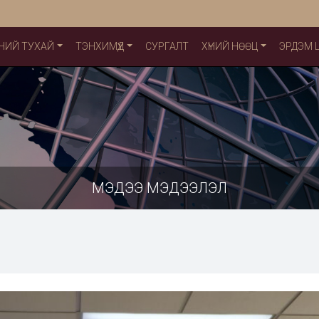
НИЙ ТУХАЙ
ТЭНХИМҮҮД
СУРГАЛТ
ХҮНИЙ НӨӨЦ
ЭРДЭМ
МЭДЭЭ МЭДЭЭЛЭЛ