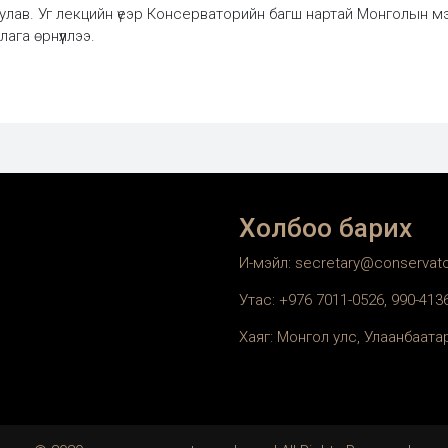
уулав. Уг лекцийн үеэр Консерваторийн багш нартай Монголын 
ага өрнүүллээ.
Холбоо барих
И-мэйл: secretary@conservat
Утас: +976 7011-0526, 990-41
Хаяг: Монгол улс, Улаанбаатар