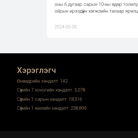
оны 6 дугаар сарын 10-ны өдөр толил
ойрын ирээдүйн хөгжлийн талаар ярилцл
2024-05-30
Хэрэглэгч
Өнөөдрийн хандалт:
142
Сүүлийн 7 хоногийн хандалт:
3,078
Сүүлийн 1 сарын хандалт:
18,316
Сүүлийн 1 жилийн хандалт:
238,899