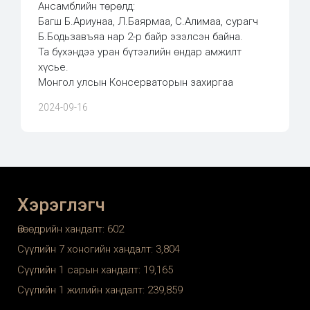
Ансамблийн төрөлд:
Багш Б.Ариунаа, Л.Баярмаа, С.Алимаа, сурагч
Б.Бодьзавъяа нар 2-р байр эзэлсэн байна.
Та бүхэндээ уран бүтээлийн өндар амжилт
хүсье.
Монгол улсын Консерваторын захиргаа
2024-09-16
Хэрэглэгч
Өнөөдрийн хандалт:
602
Сүүлийн 7 хоногийн хандалт:
3,804
Сүүлийн 1 сарын хандалт:
19,165
Сүүлийн 1 жилийн хандалт:
239,859