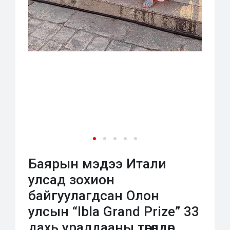
Баярын мэдээ Итали
улсад зохион
байгуулагдсан Олон
улсын “Ibla Grand Prize” 33
дахь уралдааны төгөлдөр