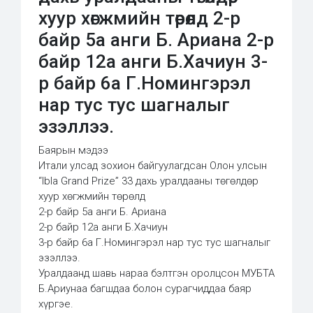
хуур хөгжмийн төрөлд 2-р
байр 5а анги Б. Ариана 2-р
байр 12а анги Б.Хачиун 3-
р байр 6а Г.Номингэрэл
нар тус тус шагналыг
эзэллээ.
Баярын мэдээ
Итали улсад зохион байгуулагдсан Олон улсын
“Ibla Grand Prize” 33 дахь уралдааны төгөлдөр
хуур хөгжмийн төрөлд
2-р байр 5а анги Б. Ариана
2-р байр 12а анги Б.Хачиун
3-р байр 6а Г.Номингэрэл нар тус тус шагналыг
эзэллээ.
Уралдаанд шавь нараа бэлтгэн оролцсон МУБТА
Б.Ариунаа багшдаа болон сурагчиддаа баяр
хүргэе.