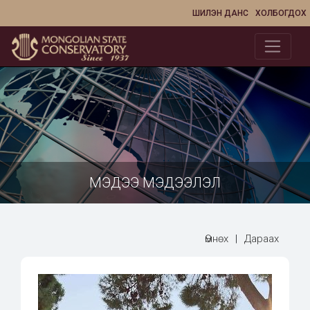
ШИЛЭН ДАНС
ХОЛБОГДОХ
МЭДЭЭ МЭДЭЭЛЭЛ
Өмнөх
|
Дараах