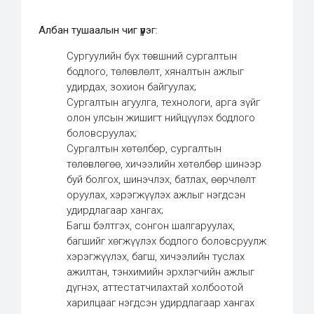
Албан тушаалын чиг үүрэг:
Сургуулийн бүх төвшний сургалтын
бодлого, төлөвлөлт, хяналтын ажлыг
удирдах, зохион байгуулах;
Сургалтын агуулга, технологи, арга зүйг
олон улсын жишигт нийцүүлэх бодлого
боловсруулах;
Сургалтын хөтөлбөр, сургалтын
төлөвлөгөө, хичээлийн хөтөлбөр шинээр
буй болгох, шинэчлэх, батлах, өөрчлөлт
оруулах, хэрэгжүүлэх ажлыг нэгдсэн
удирдлагаар хангах;
Багш бэлтгэх, сонгон шалгаруулах,
багшийг хөгжүүлэх бодлого боловсруулж
хэрэгжүүлэх, багш, хичээлийн туслах
ажилтан, тэнхимийн эрхлэгчийн ажлыг
дүгнэх, аттестатчилахтай холбоотой
харилцааг нэгдсэн удирдлагаар хангах