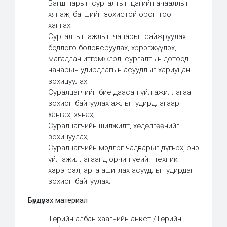
Багш нарын сургалтын цагийн ачааллыг
хянаж, багшийн зохистой орон тоог
хангах;
Сургалтын ажлын чанарыг сайжруулах
бодлого боловсруулах, хэрэгжүүлэх,
магадлан итгэмжлэл, сургалтын дотоод
чанарын удирдлагын асуудлыг хариуцан
зохицуулах;
Суралцагчийн бие даасан үйл ажиллагааг
зохион байгуулах ажлыг удирдлагаар
хангах, хянах;
Суралцагчийн шилжилт, хөдөлгөөнийг
зохицуулах;
Суралцагчийн мэдлэг чадварыг дүгнэх, энэ
үйл ажиллагаанд орчин үеийн техник
хэрэгсэл, арга ашиглах асуудлыг удирдан
зохион байгуулах;
Бүрдүүлэх материал
Төрийн албан хаагчийн анкет /Төрийн