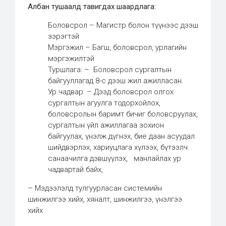
Албан тушаалд тавигдах шаардлага:
Боловсрол – Магистр болон түүнээс дээш
зэрэгтэй
Мэргэжил – Багш, боловсрол, урлагийн
мэргэжилтэй
Туршлага: – Боловсрол сургалтын
байгууллагад 8-с дээш жил ажилласан.
Ур чадвар: – Дээд боловсрол олгох
сургалтын агуулга тодорхойлох,
боловсролын баримт бичиг боловсруулах,
сургалтын үйл ажиллагаа зохион
байгуулах, үнэлж дүгнэх, бие даан асуудал
шийдвэрлэх, хариуцлага хүлээх, бүтээлч
санаачилга дэвшүүлэх, манлайлах ур
чадвартай байх,
– Мэдээлэлд тулгуурласан системийн
шинжилгээ хийх, хяналт, шинжилгээ, үнэлгээ
хийх