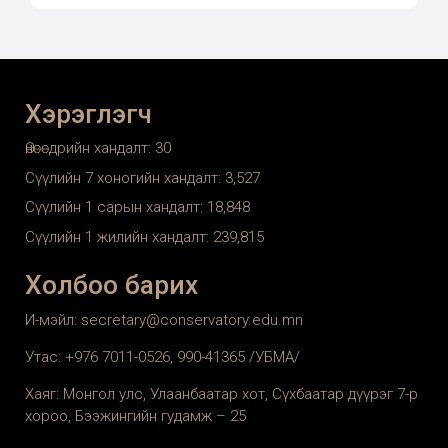
Хэрэглэгч
Өнөөдрийн хандалт:
30
Сүүлийн 7 хоногийн хандалт:
3,527
Сүүлийн 1 сарын хандалт:
18,848
Сүүлийн 1 жилийн хандалт:
239,815
Холбоо барих
И-мэйл: secretary@conservatory.edu.mn
Утас: +976 7011-0526, 990-41365 /УБМА/
Хаяг: Монгол улс, Улаанбаатар хот, Сүхбаатар дүүрэг 7-р
хороо, Бээжингийн гудамж – 25