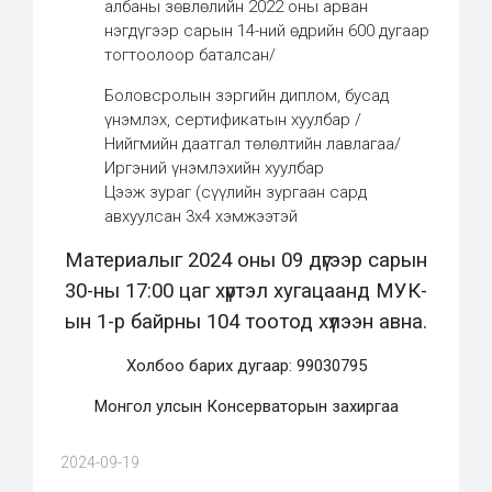
албаны зөвлөлийн 2022 оны арван
нэгдүгээр сарын 14-ний өдрийн 600 дугаар
тогтоолоор баталсан/
Боловсролын зэргийн диплом, бусад
үнэмлэх, сертификатын хуулбар /
Нийгмийн даатгал төлөлтийн лавлагаа/
Иргэний үнэмлэхийн хуулбар
Цээж зураг (сүүлийн зургаан сард
авхуулсан 3х4 хэмжээтэй
Материалыг 2024 оны 09 дүгээр сарын
30-ны 17:00 цаг хүртэл хугацаанд МУК-
ын 1-р байрны 104 тоотод хүлээн авна.
Холбоо барих дугаар: 99030795
Монгол улсын Консерваторын захиргаа
2024-09-19