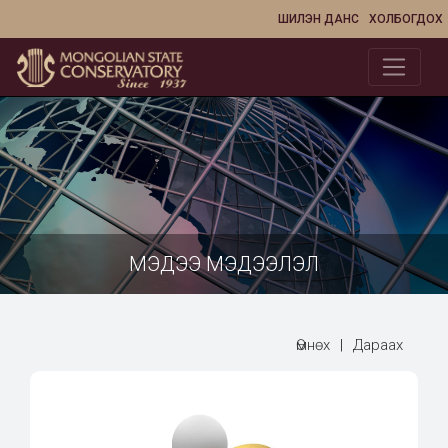
ШИЛЭН ДАНС
ХОЛБОГДОХ
МЭДЭЭ МЭДЭЭЛЭЛ
Өмнөх
|
Дараах