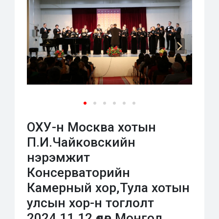
ОХУ-н Москва хотын
П.И.Чайковскийн
нэрэмжит
Консерваторийн
Камерный хор,Тула хотын
улсын хор-н тоглолт
2024.11.12 өдөр Монгол