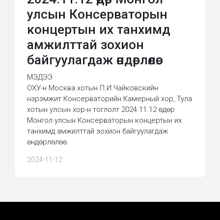
улсын Консерваторын
концертын их танхимд
амжилттай зохион
байгуулагдаж өндөрлөлөө.
МЭДЭЭ
ОХУ-н Москва хотын П.И.Чайковскийн
нэрэмжит Консерваторийн Камерный хор, Тула
хотын улсын хор-н тоглолт 2024.11.12 өдөр
Монгол улсын Консерваторын концертын их
танхимд амжилттай зохион байгуулагдаж
өндөрлөлөө.
2024-11-12