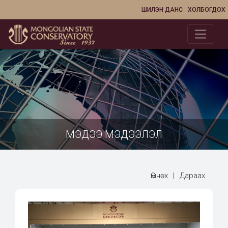
ШИЛЭН ДАНС
ХОЛБОГДОХ
МЭДЭЭ МЭДЭЭЛЭЛ
Өмнөх
|
Дараах