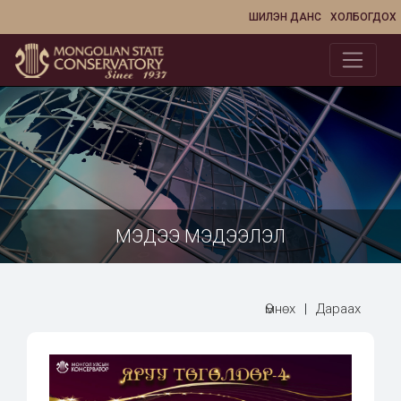
ШИЛЭН ДАНС
ХОЛБОГДОХ
МЭДЭЭ МЭДЭЭЛЭЛ
Өмнөх
|
Дараах