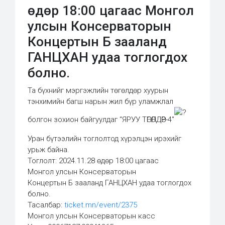
өдөр 18:00 цагаас Монгол
улсын Консерваторын
Концертын Б зааланд
ГАНЦХАН удаа тоглогдох
болно.
Та бүхнийг мэргэжлийн төгөлдөр хуурын
тэнхимийн багш нарын жил бүр уламжлал
болгон зохион байгуулдаг “ЯРУУ ТӨГӨЛДӨР-4″
Уран бүтээлийн тоглолтод хүрэлцэн ирэхийг
урьж байна.
Тоглолт: 2024.11.28 өдөр 18:00 цагаас
Монгол улсын Консерваторын
Концертын Б зааланд ГАНЦХАН удаа тоглогдох
болно.
Тасалбар:
ticket.mn/event/2375
Монгол улсын Консерваторын касс