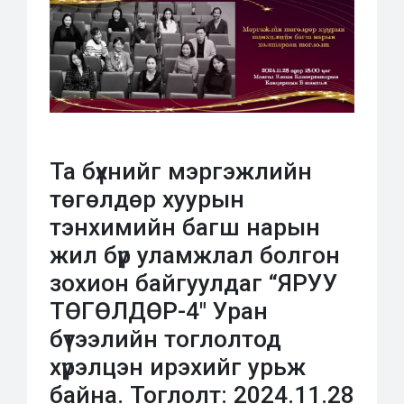
Та бүхнийг мэргэжлийн
төгөлдөр хуурын
тэнхимийн багш нарын
жил бүр уламжлал болгон
зохион байгуулдаг “ЯРУУ
ТӨГӨЛДӨР-4″ Уран
бүтээлийн тоглолтод
хүрэлцэн ирэхийг урьж
байна. Тоглолт: 2024.11.28