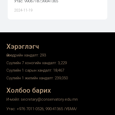
Утас: 99067187,99041365
2024-11-19
Хэрэглэгч
Өнөөдрийн хандалт:
293
Сүүлийн 7 хоногийн хандалт:
3,229
Сүүлийн 1 сарын хандалт:
18,467
Сүүлийн 1 жилийн хандалт:
239,050
Холбоо барих
И-мэйл: secretary@conservatory.edu.mn
Утас: +976 7011-0526, 990-41365 /УБМА/