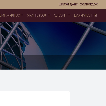
ШИЛЭН ДАНС
ХОЛБОГДОХ
 ШИНЖИЛГЭЭ
УРАН БҮТЭЭЛ
ЭЛСЭЛТ
ЦАХИМ СЭТГҮҮЛ