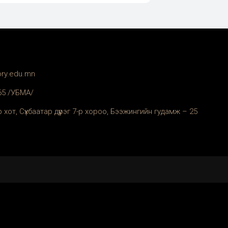
ory.edu.mn
365 /УБМА/
 хот, Сүхбаатар дүүрэг 7-р хороо, Бээжингийн гудамж – 25