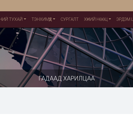
НИЙ ТУХАЙ
ТЭНХИМҮҮД
СУРГАЛТ
ХҮНИЙ НӨӨЦ
ЭРДЭМ
ГАДААД ХАРИЛЦАА