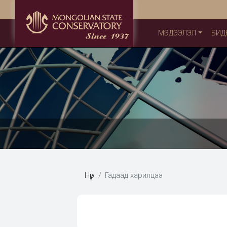
МЭДЭЭЛЭЛ
БИД
Нүүр
Гадаад харилцаа