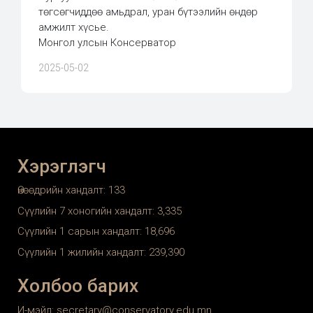
төгсөгчиддөө амьдрал, уран бүтээлийн өндөр
амжилт хүсье.
Монгол улсын Консерватор
2025-05-02
Хэрэглэгч
Өнөөдрийн хандалт:
133
Сүүлийн 7 хоногийн хандалт:
3,335
Сүүлийн 1 сарын хандалт:
18,696
Сүүлийн 1 жилийн хандалт:
239,390
Холбоо барих
И-мэйл: secretary@conservatory.edu.mn