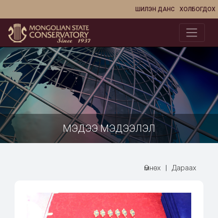
ШИЛЭН ДАНС
ХОЛБОГДОХ
МЭДЭЭ МЭДЭЭЛЭЛ
Өмнөх
|
Дараах