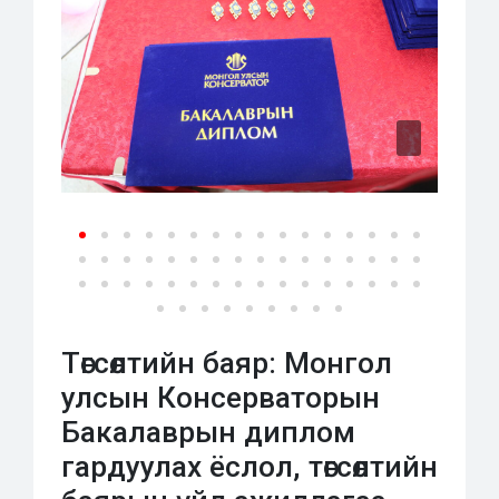
Төгсөлтийн баяр: Монгол
улсын Консерваторын
Бакалаврын диплом
гардуулах ёслол, төгсөлтийн