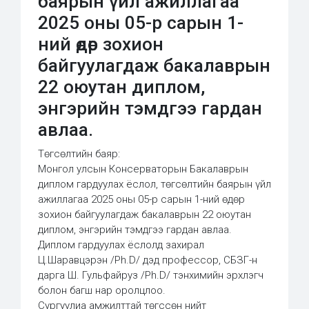
баярын үйл ажиллагаа
2025 оны 05-р сарын 1-
ний өдөр зохион
байгуулагдаж бакалаврын
22 оюутан диплом,
энгэрийн тэмдгээ гардан
авлаа.
Төгсөлтийн баяр:
Монгол улсын Консерваторын Бакалаврын
диплом гардуулах ёслол, төгсөлтийн баярын үйл
ажиллагаа 2025 оны 05-р сарын 1-ний өдөр
зохион байгуулагдаж бакалаврын 22 оюутан
диплом, энгэрийн тэмдгээ гардан авлаа.
Диплом гардуулах ёслолд захирал
Ц.Шаравцэрэн /Ph.D/ дэд профессор, СБЗГ-н
дарга Ш. Гульфайруз /Ph.D/ тэнхимийн эрхлэгч
болон багш нар оролцлоо.
Сургуулиа амжилттай төгссөн нийт