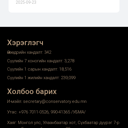
2025-09-23
Хэрэглэгч
Өнөөдрийн хандалт:
342
Сүүлийн 7 хоногийн хандалт:
3,278
Сүүлийн 1 сарын хандалт:
18,516
Сүүлийн 1 жилийн хандалт:
239,099
Холбоо барих
И-мэйл: secretary@conservatory.edu.mn
Утас: +976 7011-0526, 990-41365 /УБМА/
Хаяг: Монгол улс, Улаанбаатар хот, Сүхбаатар дүүрэг 7-р