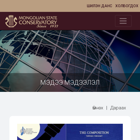
ШИЛЭН ДАНС
ХОЛБОГДОХ
МЭДЭЭ МЭДЭЭЛЭЛ
Өмнөх
|
Дараах