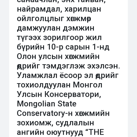
найрамдал, харилцан
ойлголцлыг хөгжмөөр
дамжуулан дэмжин
түгээх зорилгоор жил
бүрийн 10-р сарын 1-нд
Олон улсын хөгжмийн
өдрийг тэмдэглэж эхэлсэн.
Уламжлал ёсоор эл өдрийг
тохиолдуулан Монгол
Улсын Консерватори,
Mongolian State
Conservatory-н хөгжмийн
зохиомж, судлалын
ангийн оюутнууд “THE