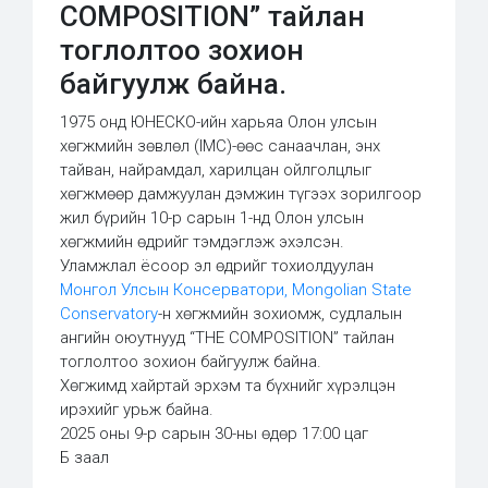
COMPOSITION” тайлан
тоглолтоо зохион
байгуулж байна.
1975 онд ЮНЕСКО-ийн харьяа Олон улсын
хөгжмийн зөвлөл (IMC)-өөс санаачлан, энх
тайван, найрамдал, харилцан ойлголцлыг
хөгжмөөр дамжуулан дэмжин түгээх зорилгоор
жил бүрийн 10-р сарын 1-нд Олон улсын
хөгжмийн өдрийг тэмдэглэж эхэлсэн.
Уламжлал ёсоор эл өдрийг тохиолдуулан
Монгол Улсын Консерватори, Mongolian State
Conservatory
-н хөгжмийн зохиомж, судлалын
ангийн оюутнууд “THE COMPOSITION” тайлан
тоглолтоо зохион байгуулж байна.
Хөгжимд хайртай эрхэм та бүхнийг хүрэлцэн
ирэхийг урьж байна.
2025 оны 9-р сарын 30-ны өдөр 17:00 цаг
Б заал