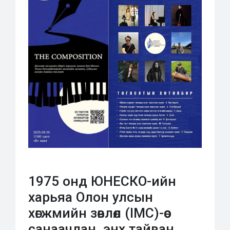
1975 онд ЮНЕСКО-ийн
харьяа Олон улсын
хөгжмийн зөвлөл (IMC)-өөс
санаачлан, энх тайван,