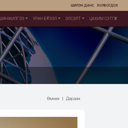
ШИЛЭН ДАНС
ХОЛБОГДОХ
 ШИНЖИЛГЭЭ
УРАН БҮТЭЭЛ
ЭЛСЭЛТ
ЦАХИМ СЭТГҮҮЛ
Өмнөх
|
Дараах