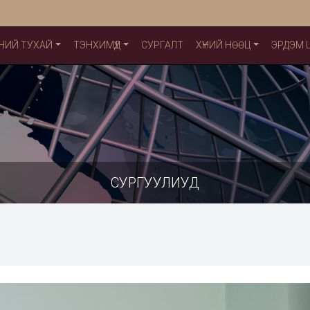
НИЙ ТУХАЙ
ТЭНХИМҮҮД
СУРГАЛТ
ХҮНИЙ НӨӨЦ
ЭРДЭМ
СУРГУУЛИУД