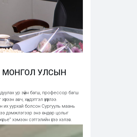
эд МОНГОЛ УЛСЫН
уулах ур зүйн багш, профессор багш
эн авч, хүндэтгэл үзүүллээ.
н их уурхай болсон Сургууль маань
хээ дэмжлэгээр энэ өндөр цолыг
сье” хэмээн сэтгэлийн үгээ хэлэв.