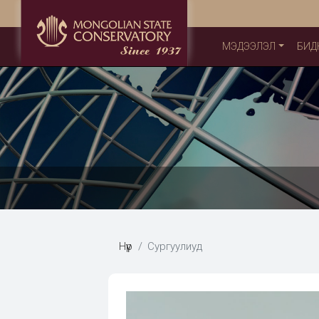
МЭДЭЭЛЭЛ
БИД
Нүүр
Сургуулиуд