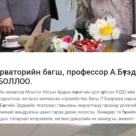
рваторийн багш, профессор А.Бүт
БОЛЛОО.
 захиргаа Монгол Улсын Ардын жүжигчин цол хүртсэн ХУДС-ийн д
 одонгоор энгэрээ мялаасан хормейстер багш Л.Баярмаа нарыг хүлэ
 Бүжгийн Эрдмийн театраас гавьяаны амралтанд гарахад урлагий
миний амьдралын шинэ гараа дахин эхэлсэн. Өнөөдөр та бүхний
ндоо талархал илэрхийлж, хөгжил дэвшлийн их ажилд нь амжилт хү