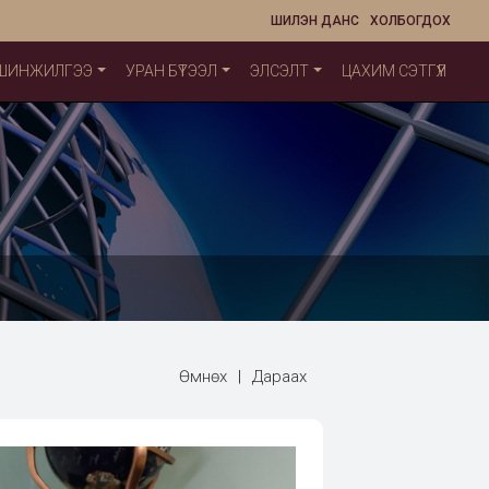
ШИЛЭН ДАНС
ХОЛБОГДОХ
 ШИНЖИЛГЭЭ
УРАН БҮТЭЭЛ
ЭЛСЭЛТ
ЦАХИМ СЭТГҮҮЛ
Өмнөх
|
Дараах