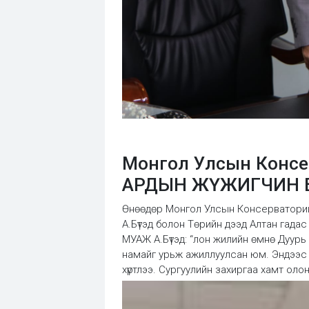
Монгол Улсын Консе
АРДЫН ЖҮЖИГЧИН 
Өнөөдөр Монгол Улсын Консерваторийн
А.Бүтэд болон Төрийн дээд Алтан гадас
МУАЖ А.Бүтэд: “лон жилийн өмнө Дуурь
намайг урьж ажиллуулсан юм. Эндээс 
хүртлээ. Сургуулийн захиргаа хамт оло