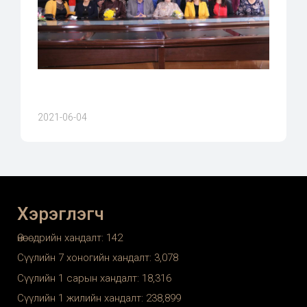
2021-06-04
Хэрэглэгч
Өнөөдрийн хандалт:
142
Сүүлийн 7 хоногийн хандалт:
3,078
Сүүлийн 1 сарын хандалт:
18,316
Сүүлийн 1 жилийн хандалт:
238,899