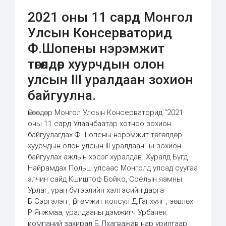
2021 оны 11 сард Монгол
Улсын Консерваторид
Ф.Шопены нэрэмжит
төгөлдөр хуурчдын олон
улсын III уралдаан зохион
байгуулна.
Өнөөдөр Монгол Улсын Консерваторид “2021
оны 11 сард Улаанбаатар хотноо зохион
байгуулагдах Ф.Шопены нэрэмжит төгөлдөр
хуурчдын олон улсын III уралдаан”-ы зохион
байгуулах ажлын хэсэг хуралдав. Хуралд Бүгд
Найрамдах Польш улсаас Монголд улсад суугаа
элчин сайд Кшиштоф Бойко, Соёлын яамны
Урлаг, уран бүтээлийн хэлтэсийн дарга
Б.Сэргэлэн , Өргөмжит консул Д.Ганхуяг , зөвлөх
Р.Янжмаа, уралдааны дэмжигч Урбанек
компаний захирал Б.Лхагважав нар урилгаар