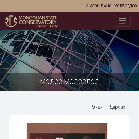
ШИЛЭН ДАНС
ХОЛБОГДОХ
МЭДЭЭ МЭДЭЭЛЭЛ
Өмнөх
|
Дараах