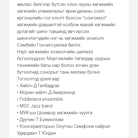
авьяас билгээр бүтсэн олон зууны хөгжмийн
хөгжлийн уламжлалыг өрнө дахины соёл
иргэншлийн гол ололт болсон “сонгомол”
хөгжмийн дэвшилтэй холбож манай хөгжмийн
урлагийг шинэ түвшинд авч ирсэн
шинэчлэгчдийн нэг нь хөгжмийн зохиолч
Сэмбийн Гончигсумлаа билээ.
Нэрт хөгжмийн зохиолчийн шилмэл
бүтээлүүдээс Мэргэжлийн төгөлдөр хуурын
тэнхимийн багш нар болон зочин уран
бүтээлчид сонорыг тань мялаах болно.
Тоглолтод урилгаар:
• Хийлч Д.Галбадрах
• Морин хийлч Д.Амармэнд
• Fiddleland ensemble
• MSC Jazz band
• МУК-ын Цохивор хөгжмийн чуулга
• Дуучин Т.Бүжинлхам
• Консерваторын Оюутны Симфони найрал
Удирдаач Т.Юндэн