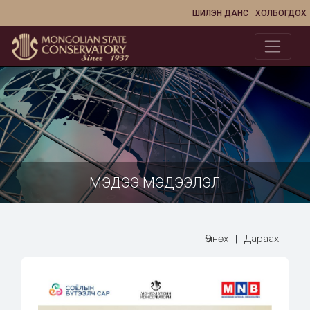
ШИЛЭН ДАНС
ХОЛБОГДОХ
МЭДЭЭ МЭДЭЭЛЭЛ
Өмнөх
|
Дараах