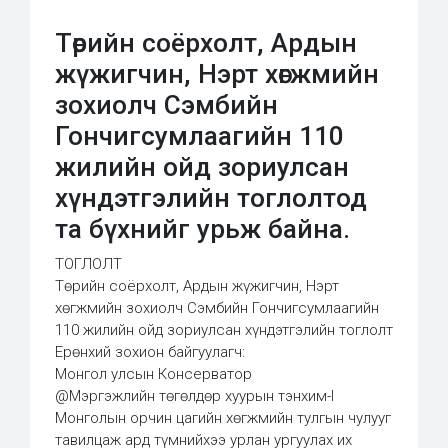
Төрийн соёрхолт, Ардын
жүжигчин, Нэрт хөгжмийн
зохиолч Сэмбийн
Гончигсумлаагийн 110
жилийн ойд зориулсан
хүндэтгэлийн тоглолтод
та бүхнийг урьж байна.
ТОГЛОЛТ
Төрийн соёрхолт, Ардын жүжигчин, Нэрт
хөгжмийн зохиолч Сэмбийн Гончигсумлаагийн
110 жилийн ойд зориулсан хүндэтгэлийн тоглолт
Ерөнхий зохион байгуулагч:
Монгол улсын Консерватор
@Мэргэжлийн төгөлдөр хуурын тэнхим-I
Монголын орчин цагийн хөгжмийн тулгын чулууг
тавилцаж ард түмнийхээ урлан ургуулах их