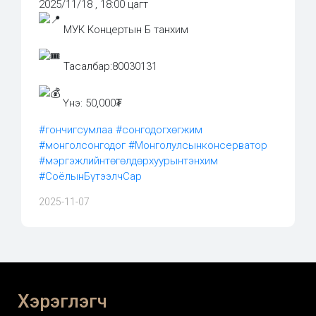
2025/11/18 , 18:00 цагт
МУК Концертын Б танхим
Тасалбар:80030131
Үнэ: 50,000₮
#гончигсумлаа
#сонгодогхөгжим
#монголсонгодог
#Монголулсынконсерватор
#мэргэжлийнтөгөлдөрхуурынтэнхим
#СоёлынБүтээлчСар
2025-11-07
Хэрэглэгч