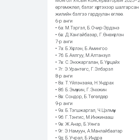
Монгол Улсын Консерваторын 2025–202
өргөмжлөл, бэлэг хүртэхээр шалгарсан
жилийн бэлгээ гардуулан өглөө.
6-р анги
• 6а: М.Тэргэл, Б.Очир-Эрдэнэ
• 6в: Д.Хангайбазар, Г.Өнөхүслэн
7-р анги
• 7а: Б.Хүслэн, Б.Амингоо
• 7б: Б.Аялгуу, М.Алтанзул
• 7в: С.Энхжаргалан, Б.Үүрцайх
• 7г: Э.Урантөгс, Г.Элбэрэл
8-р анги
• 8а: Т.Үйлэнзаяа, Н.Ундрах
• 8б: Б.Эмүжин, Г.Энхжин
• 8в: Сондор, Б.Төгөлдөр
9-р анги
• 9а: Б.Тэгшжаргал, Ч.Цэлмүүн
• 9б: Г.Тэнгис, М.Инжинааш
• 9в: Ж.Анар, Б.Уянга
• 9г: Э.Намуун, А.Манлайбаатар
• 9д: Б.Учрал, Б.Индра