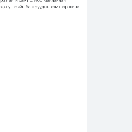
эрээ анги хамт олноо манлайлан
рхөн үлгэрийн баатруудын хамтаар шинэ