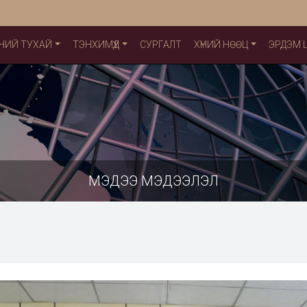
НИЙ ТУХАЙ
ТЭНХИМҮҮД
СУРГАЛТ
ХҮНИЙ НӨӨЦ
ЭРДЭМ
МЭДЭЭ МЭДЭЭЛЭЛ