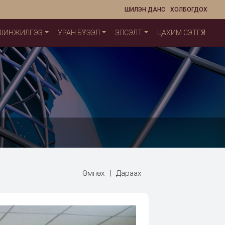
ШИЛЭН ДАНС
ХОЛБОГДОХ
 ШИНЖИЛГЭЭ
УРАН БҮТЭЭЛ
ЭЛСЭЛТ
ЦАХИМ СЭТГҮҮЛ
Өмнөх
|
Дараах