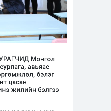
УРАГЧИД Монгол
урлага, авьяас
 өргөмжлөл, бэлэг
энт цасан
инэ жилийн бэлгээ