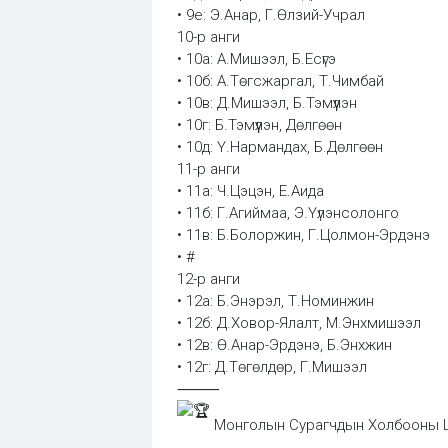
• 9е: Э.Анар, Г.Өлзий-Учрал
10-р анги
• 10а: А.Мишээл, Б.Есүгэ
• 10б: А.Төгсжаргал, Т.Чимбай
• 10в: Д.Мишээл, Б.Тэмүүлэн
• 10г: Б.Тэмүүлэн, Дөлгөөн
• 10д: Ү.Нармандах, Б.Дөлгөөн
11-р анги
• 11а: Ч.Цэцэн, Е.Аида
• 11б: Г.Агиймаа, Э.Үүлэнсолонго
• 11в: Б.Болоржин, Г.Цолмон-Эрдэнэ
• #
12-р анги
• 12а: Б.Энэрэл, Т.Номинжин
• 12б: Д.Ховор-Ялалт, М.Энхмишээл
• 12в: Ө.Анар-Эрдэнэ, Б.Энхжин
• 12г: Д.Төгөлдөр, Г.Мишээл
⸻
Монголын Сурагчдын Холбооны 