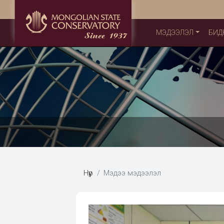
МЭДЭЭЛЭЛ
БИД
Нүүр
Мэдээ мэдээлэл