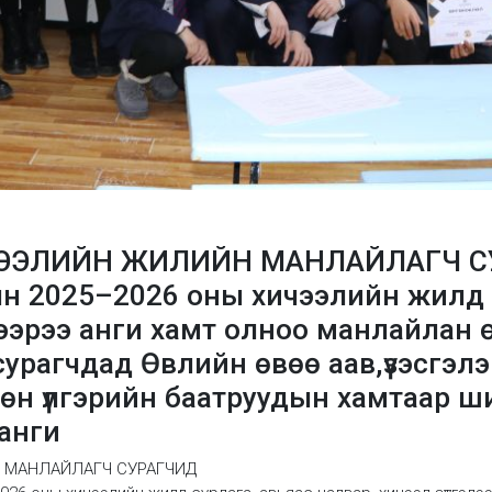
ЧЭЭЛИЙН ЖИЛИЙН МАНЛАЙЛАГЧ С
н 2025–2026 оны хичээлийн жилд с
элээрээ анги хамт олноо манлайлан
сурагчдад Өвлийн өвөө аав,үзэсгэл
өн үлгэрийн баатруудын хамтаар ш
 анги
 МАНЛАЙЛАГЧ СУРАГЧИД