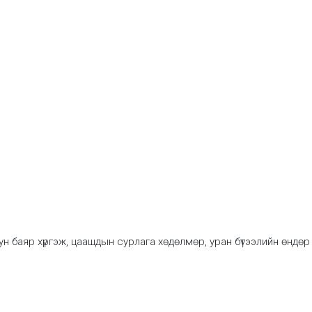
н баяр хүргэж, цаашдын сурлага хөдөлмөр, уран бүтээлийн өндөр