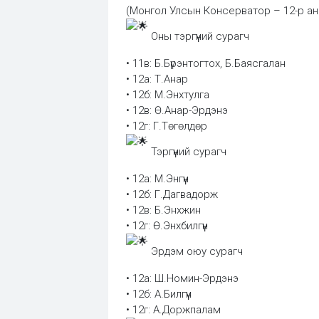
(Монгол Улсын Консерватор – 12-р ан
Оны тэргүүний сурагч
• 11в: Б.Бүрэнтогтох, Б.Баясгалан
• 12а: Т.Анар
• 12б: М.Энхтулга
• 12в: Ө.Анар-Эрдэнэ
• 12г: Г.Төгөлдөр
Тэргүүний сурагч
• 12а: М.Энгүүн
• 12б: Г.Дагвадорж
• 12в: Б.Энхжин
• 12г: Ө.Энхбилгүүн
Эрдэм оюу сурагч
• 12а: Ш.Номин-Эрдэнэ
• 12б: А.Билгүүн
• 12г: А.Доржпалам