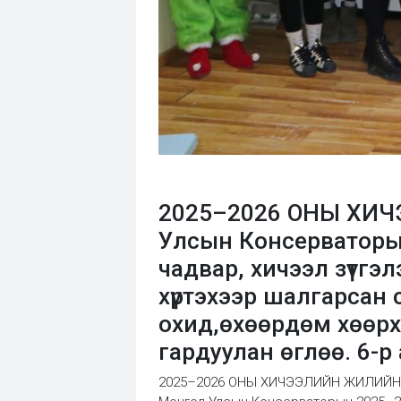
2025–2026 ОНЫ ХИ
Улсын Консерваторы
чадвар, хичээл зүтг
хүртэхээр шалгарсан 
охид,өхөөрдөм хөөрх
гардуулан өглөө. 6-р
2025–2026 ОНЫ ХИЧЭЭЛИЙН ЖИЛИЙН