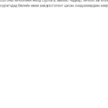
6 оны хичээлийн жилд сурлага, авьяас чадвар, хичээл зүтгэлэ
 сурагчдад Өвлийн өвөө аав,үзэсгэлэнт цасан охид,өхөөрдөм хөө