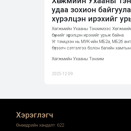
Хөгжмийн Ухааны Тэн
удаа зохион байгуулаг
хүрэлцэн ирэхийг ур
Хөгжмийн Ухааны Тэнхимээс Хөгжмийн ур
бүхнийг хүрэлцэн ирэхийг урьж байна.
Уг тэмцээн нь МУК-ийн МБ2а, МБ2б анг
бүтээлч сэтгэлгээ болон багийн хамтын
Хөгжмийн Ухааны Тэнхим
2025-12-09
Хэрэглэгч
Өнөөдрийн хандалт:
622