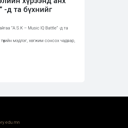
элийн хүрээнд анх
” -д та бүхнийг
а “A.S.K – Music IQ Battle” -д та
үүхийн мэдлэг, хөгжим сонсох чадвар,
ory.edu.mn