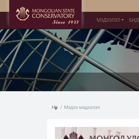
МЭДЭЭЛЭЛ
БИД
Нүүр
Мэдээ мэдээлэл