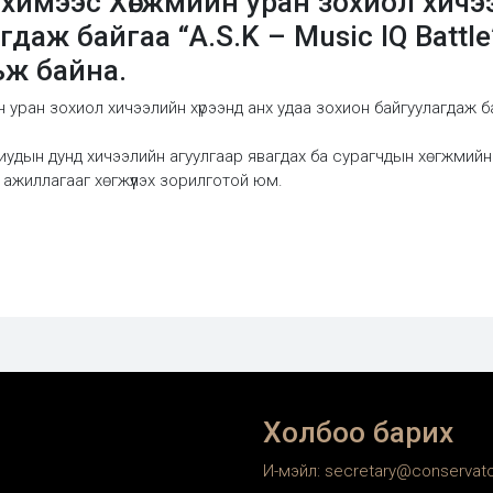
химээс Хөгжмийн уран зохиол хичэ
даж байгаа “A.S.K – Music IQ Battle
ьж байна.
ан зохиол хичээлийн хүрээнд анх удаа зохион байгуулагдаж байга
иудын дунд хичээлийн агуулгаар явагдах ба сурагчдын хөгжмийн т
 ажиллагааг хөгжүүлэх зорилготой юм.
Холбоо барих
И-мэйл: secretary@conservat