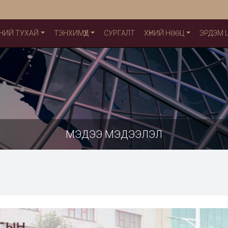
НИЙ ТУХАЙ
ТЭНХИМҮҮД
СУРГАЛТ
ХҮНИЙ НӨӨЦ
ЭРДЭМ
МЭДЭЭ МЭДЭЭЛЭЛ