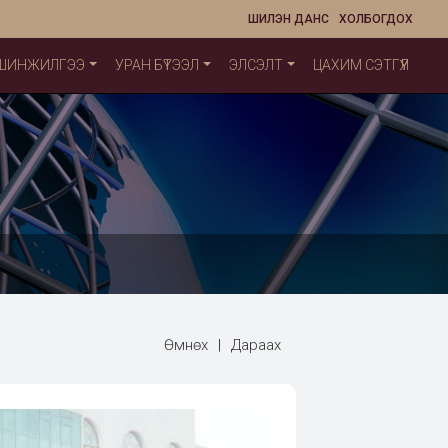
ШИЛЭН ДАНС
ХОЛБОГДОХ
 ШИНЖИЛГЭЭ
УРАН БҮТЭЭЛ
ЭЛСЭЛТ
ЦАХИМ СЭТГҮҮЛ
Өмнөх
|
Дараах