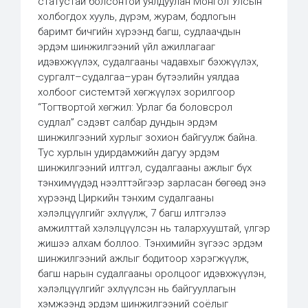
статустай болсонтой уялдуулан Монгол Улсын
холбогдох хууль, дүрэм, журам, бодлогын
баримт бичгийн хүрээнд багш, судлаачдын
эрдэм шинжилгээний үйл ажиллагааг
идэвхжүүлэх, судалгааны чадавхыг бэхжүүлэх,
сургалт–судалгаа–уран бүтээлийн уялдаа
холбоог системтэй хөгжүүлэх зорилгоор
“Тогтвортой хөгжил: Урлаг ба боловсрол
судлал” сэдэвт салбар дундын эрдэм
шинжилгээний хурлыг зохион байгуулж байна.
Тус хурлын удирдамжийн дагуу эрдэм
шинжилгээний илтгэл, судалгааны ажлыг бүх
тэнхимүүдэд нээлттэйгээр зарласан бөгөөд энэ
хүрээнд Циркийн тэнхим судалгааны
хэлэлцүүлгийг эхлүүлж, 7 багш илтгэлээ
амжилттай хэлэлцүүлсэн нь талархууштай, үлгэр
жишээ алхам боллоо. Тэнхимийн зүгээс эрдэм
шинжилгээний ажлыг бодитоор хэрэгжүүлж,
багш нарын судалгааны оролцоог идэвхжүүлэн,
хэлэлцүүлгийг эхлүүлсэн нь байгууллагын
хэмжээнд эрдэм шинжилгээний соёлыг