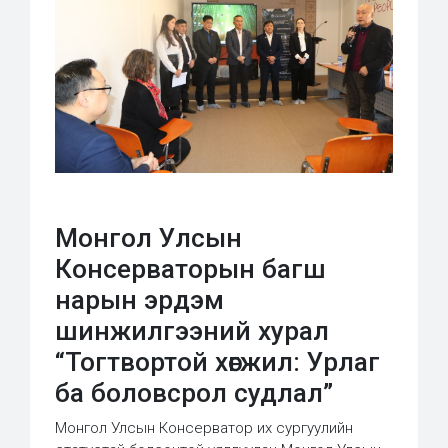
Монгол Улсын
Консерваторын багш
нарын эрдэм
шинжилгээний хурал
“Тогтвортой хөгжил: Урлаг
ба боловсрол судлал”
Монгол Улсын Консерватор их сургуулийн