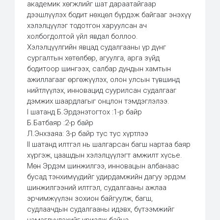
академик хөгжлийг шат дараатайгаар
дээшлүүлэх бодит нөхцөл бүрдэж байгааг энэхүү
хэлэлцүүлэг тодотгон харуулсан ач
холбогдолтой үйл явдал боллоо.
Хэлэлцүүлгийн явцад судалгааны үр дүнг
сургалтын хөтөлбөр, агуулга, арга зүйд
бодитоор шингээх, салбар дундын хамтын
ажиллагааг өргөжүүлэх, олон улсын түвшинд
нийтлүүлэх, инновацид суурилсан судалгааг
дэмжих шаардлагыг онцлон тэмдэглэлээ.
I шатанд Б.Эрдэнэтогтох :1-р байр
Б.Батбаяр :2-р байр
Л.Энхзаяа: 3-р байр тус тус хүртлээ
II шатанд илтгэл нь шалгарсан багш нартаа баяр
хүргэж, цаашдын хэлэлцүүлэгт амжилт хүсье.
Мөн Эрдэм шинжилгээ, инновацын албанаас
бусад тэнхимүүдийг удирдамжийн дагуу эрдэм
шинжилгээний илтгэл, судалгааны ажлаа
эрчимжүүлэн зохион байгуулж, багш,
судлаачдын судалгааны идэвх, бүтээмжийг
нэмэгдүүлэхийг уриалж байна.