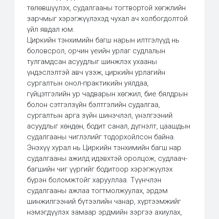
төлөвшүүлэх, судалгааны тогтвортой хөгжлийн
зарчмыг хэрэгжүүлэхэд чухал ач холбогдолтой
үйл явдал юм.
Циркийн тэнхимийн багш нарын илтгэлүүд нь
боловсрол, орчин үеийн урлаг судлалын
тулгамдсан асуудлыг шинжлэх ухааны
үндэслэлтэй авч үзэж, циркийн урлагийн
сургалтын онол-практикийн уялдаа,
гүйцэтгэлийн ур чадварын хөгжил, бие бялдрын
болон сэтгэлзүйн бэлтгэлийн судалгаа,
сургалтын арга зүйн шинэчлэл, үнэлгээний
асуудлыг хөндөн, бодит санал, дүгнэлт, цаашдын
судалгааны чиглэлийг тодорхойлсон байна.
Энэхүү хурал нь Циркийн тэнхимийн багш нар
судалгааны ажилд идэвхтэй оролцож, судлаач-
багшийн чиг үүргийг бодитоор хэрэгжүүлэх
бүрэн боломжтойг харууллаа. Түүнчлэн
судалгааны ажлаа тогтмолжуулах, эрдэм
шинжилгээний бүтээлийн чанар, хүртээмжийг
нэмэгдүүлэх замаар эрдмийн зэргээ ахиулах,