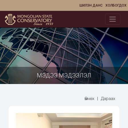
ШИЛЭН ДАНС
ХОЛБОГДОХ
МЭДЭЭ МЭДЭЭЛЭЛ
Өмнөх
|
Дараах