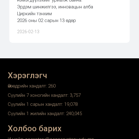
Эрдэм шинжилгээ, инновацын алба
Циркийн тэнхим
2026 оны 02 сарын 13 өдөр
2026-02-13
Хэрэглэгч
Өнөөдрийн хандалт:
260
Сүүлийн 7 хоногийн хандалт:
3,757
Сүүлийн 1 сарын хандалт:
19,078
Сүүлийн 1 жилийн хандалт:
240,045
Холбоо барих