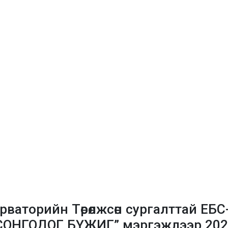
ваторийн Төрөлжсөн сургалттай ЕБС
ОНГОДОГ БҮЖИГ” мэргэжлээр 2022.