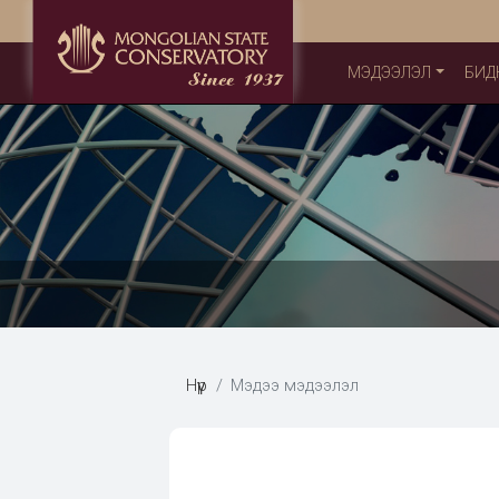
МЭДЭЭЛЭЛ
БИД
Нүүр
Мэдээ мэдээлэл