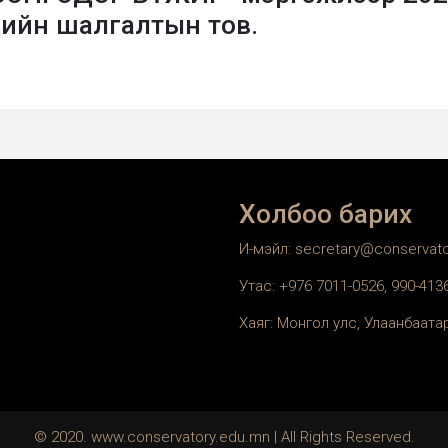
дийн шалгалтын тов.
Холбоо барих
И-мэйл: secretary@conservat
Утас: +976 7011-0526, 990-41
Хаяг: Монгол улс, Улаанбаатар
© 2020. www.conservatory.edu.mn | All Rights Reserved.