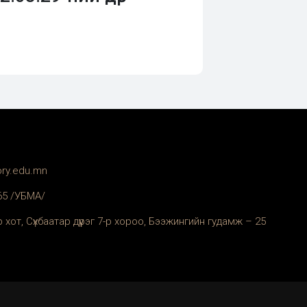
ory.edu.mn
365 /УБМА/
 хот, Сүхбаатар дүүрэг 7-р хороо, Бээжингийн гудамж – 25