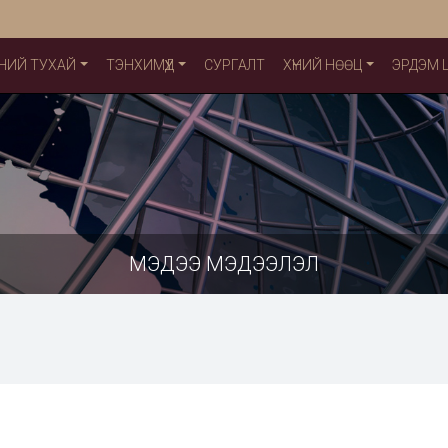
НИЙ ТУХАЙ
ТЭНХИМҮҮД
СУРГАЛТ
ХҮНИЙ НӨӨЦ
ЭРДЭМ
МЭДЭЭ МЭДЭЭЛЭЛ