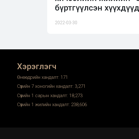
бүртгүүлсэн хүүхдүү
2022-03-30
Хэрэглэгч
Өнөөдрийн хандалт:
171
Сүүлийн 7 хоногийн хандалт:
3,271
Сүүлийн 1 сарын хандалт:
18,273
Сүүлийн 1 жилийн хандалт:
238,606