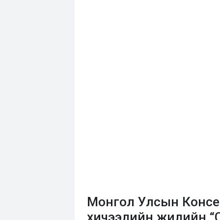
Монгол Улсын Консер
хичээлийн жилийн “С