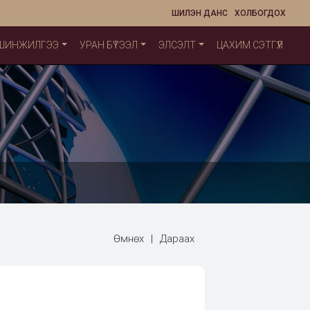
ШИЛЭН ДАНС
ХОЛБОГДОХ
 ШИНЖИЛГЭЭ
УРАН БҮТЭЭЛ
ЭЛСЭЛТ
ЦАХИМ СЭТГҮҮЛ
Өмнөх
|
Дараах