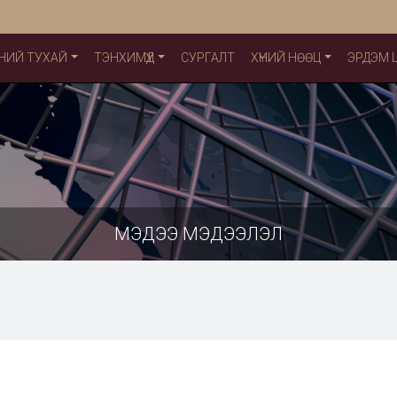
НИЙ ТУХАЙ
ТЭНХИМҮҮД
СУРГАЛТ
ХҮНИЙ НӨӨЦ
ЭРДЭМ
МЭДЭЭ МЭДЭЭЛЭЛ