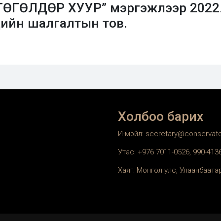
ӨГӨЛДӨР ХУУР” мэргэжлээр 2022.03
дийн шалгалтын тов.
Холбоо барих
И-мэйл: secretary@conservat
Утас: +976 7011-0526, 990-41
Хаяг: Монгол улс, Улаанбаатар