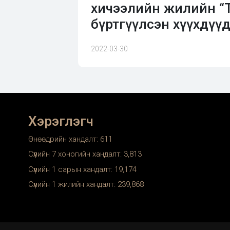
хичээлийн жилийн “Т
бүртгүүлсэн хүүхдүү
2022-03-30
Хэрэглэгч
Өнөөдрийн хандалт:
611
Сүүлийн 7 хоногийн хандалт:
3,813
Сүүлийн 1 сарын хандалт:
19,174
Сүүлийн 1 жилийн хандалт:
239,868