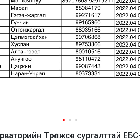
ваторийн Төрөлжсөн сургалттай ЕБС