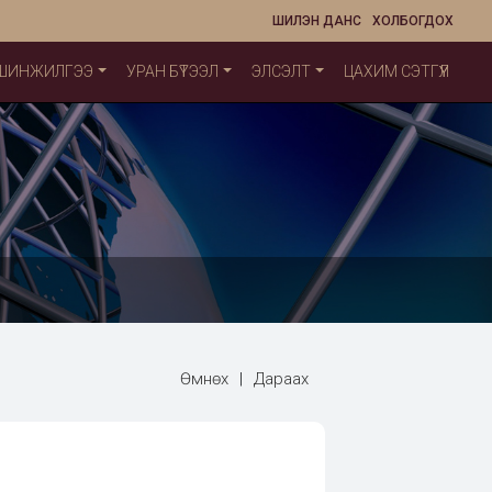
ШИЛЭН ДАНС
ХОЛБОГДОХ
 ШИНЖИЛГЭЭ
УРАН БҮТЭЭЛ
ЭЛСЭЛТ
ЦАХИМ СЭТГҮҮЛ
Өмнөх
|
Дараах