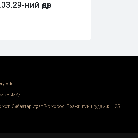
.29-ний өдөр
ory.edu.mn
365 /УБМА/
 хот, Сүхбаатар дүүрэг 7-р хороо, Бээжингийн гудамж – 25