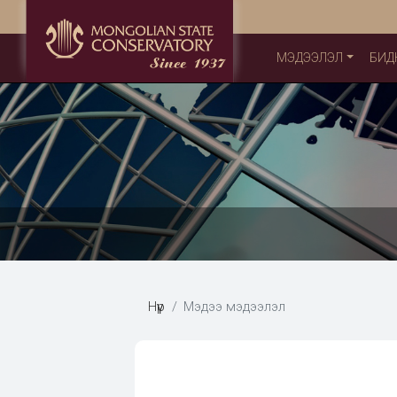
МЭДЭЭЛЭЛ
БИД
Нүүр
Мэдээ мэдээлэл