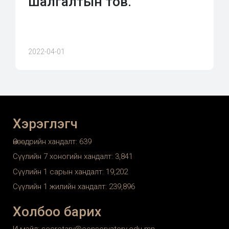
шалгалтын тов.
2022-04-01
Хэрэглэгч
Өнөөдрийн хандалт:
639
Сүүлийн 7 хоногийн хандалт:
3,841
Сүүлийн 1 сарын хандалт:
19,202
Сүүлийн 1 жилийн хандалт:
239,896
Холбоо барих