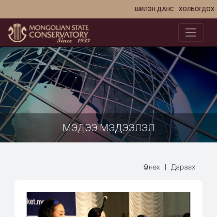
ШИЛЭН ДАНС
ХОЛБОГДОХ
МЭДЭЭ МЭДЭЭЛЭЛ
Өмнөх
|
Дараах