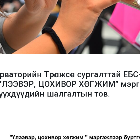
ваторийн Төрөлжсөн сургалттай ЕБС
ҮЛЭЭВЭР, ЦОХИВОР ХӨГЖИМ” мэргэ
 хүүхдүүдийн шалгалтын тов.