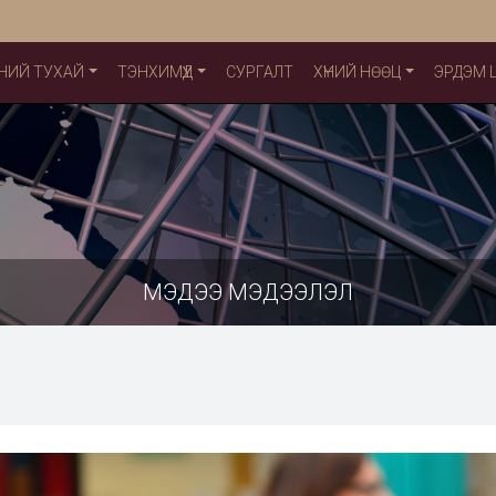
НИЙ ТУХАЙ
ТЭНХИМҮҮД
СУРГАЛТ
ХҮНИЙ НӨӨЦ
ЭРДЭМ
МЭДЭЭ МЭДЭЭЛЭЛ