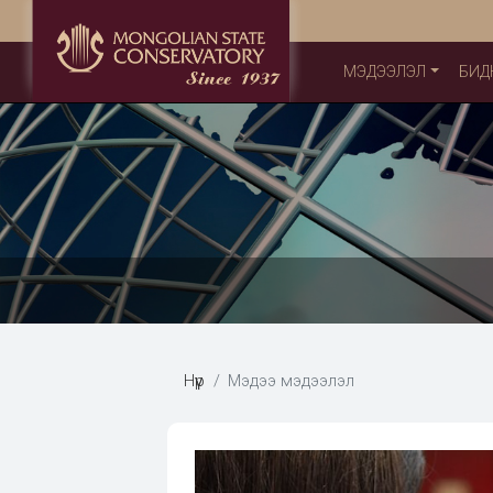
МЭДЭЭЛЭЛ
БИД
Нүүр
Мэдээ мэдээлэл