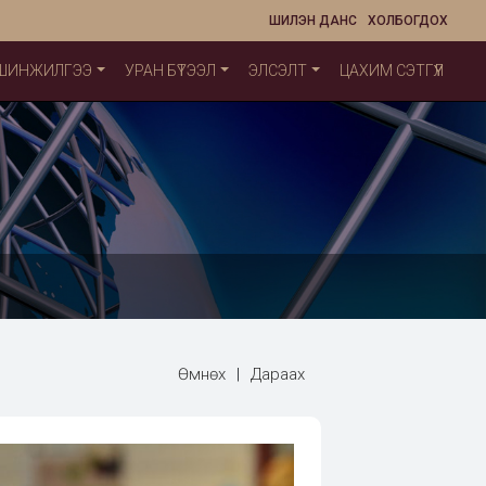
ШИЛЭН ДАНС
ХОЛБОГДОХ
 ШИНЖИЛГЭЭ
УРАН БҮТЭЭЛ
ЭЛСЭЛТ
ЦАХИМ СЭТГҮҮЛ
Өмнөх
|
Дараах