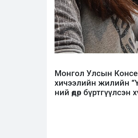
Монгол Улсын Консер
хичээлийн жилийн “
ний өдөр бүртгүүлсэн