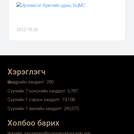
2022-10-26
Хэрэглэгч
Өнөөдрийн хандалт:
290
Сүүлийн 7 хоногийн хандалт:
3,787
Сүүлийн 1 сарын хандалт:
19,108
Сүүлийн 1 жилийн хандалт:
240,075
Холбоо барих
И-мэйл: secretary@conservatory.edu.mn