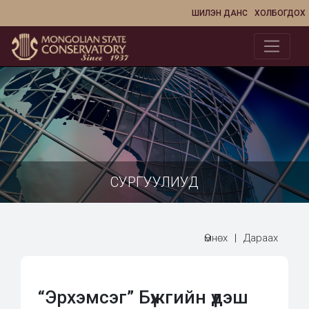
ШИЛЭН ДАНС
ХОЛБОГДОХ
СУРГУУЛИУД
Өмнөх
|
Дараах
“Эрхэмсэг” Бүжгийн үдэш