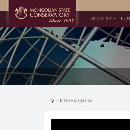
МЭДЭЭЛЭЛ
БИД
Нүүр
Мэдээ мэдээлэл