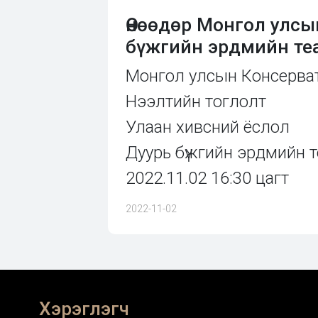
Өнөөдөр Монгол улсы
бүжгийн эрдмийн теа
Монгол улсын Консерва
Нээлтийн тоглолт
Улаан хивсний ёслол
Дуурь бүжгийн эрдмийн т
2022.11.02 16:30 цагт
2022-11-02
Хэрэглэгч