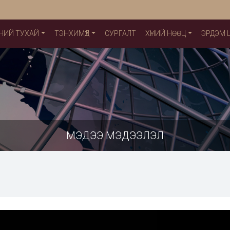
НИЙ ТУХАЙ
ТЭНХИМҮҮД
СУРГАЛТ
ХҮНИЙ НӨӨЦ
ЭРДЭМ
МЭДЭЭ МЭДЭЭЛЭЛ