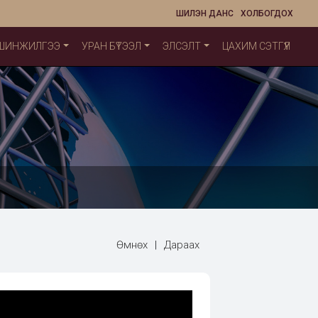
ШИЛЭН ДАНС
ХОЛБОГДОХ
 ШИНЖИЛГЭЭ
УРАН БҮТЭЭЛ
ЭЛСЭЛТ
ЦАХИМ СЭТГҮҮЛ
Өмнөх
|
Дараах