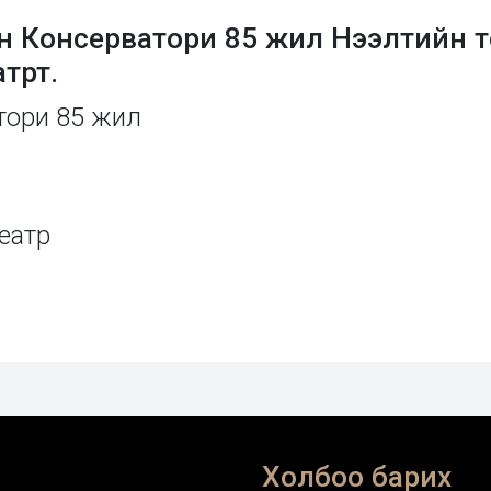
н Консерватори 85 жил Нээлтийн т
трт.
тори 85 жил
еатр
Холбоо барих