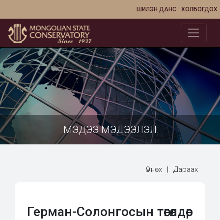
ШИЛЭН ДАНС
ХОЛБОГДОХ
МЭДЭЭ МЭДЭЭЛЭЛ
Өмнөх
|
Дараах
Герман-Солонгосын төгөлдөр