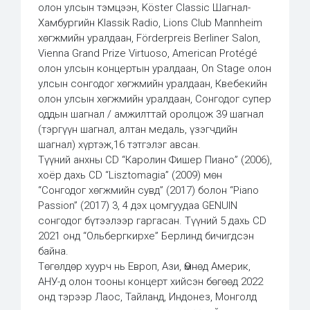
олон улсын тэмцээн, Köster Classic Шагнал-
Хамбургийн Klassik Radio, Lions Club Mannheim
хөгжмийн уралдаан, Förderpreis Berliner Salon,
Vienna Grand Prize Virtuoso, American Protégé
олон улсын концертын уралдаан, On Stage олон
улсын сонгодог хөгжмийн уралдаан, Квебекийн
олон улсын хөгжмийн уралдаан, Сонгодог супер
оддын шагнал / амжилттай оролцож 39 шагнал
(тэргүүн шагнал, алтан медаль, үзэгчдийн
шагнал) хүртэж,16 тэтгэлэг авсан.
Түүний анхны CD “Каролин Фишер Пиано” (2006),
хоёр дахь CD “Lisztomagia” (2009) мөн
“Сонгодог хөгжмийн сувд” (2017) болон “Piano
Passion” (2017) 3, 4 дэх цомгуудаа GENUIN
сонгодог бүтээлээр гаргасан. Түүний 5 дахь CD
2021 онд “Ольбергкирхе” Берлинд бичигдсэн
байна.
Төгөлдөр хуурч нь Европ, Ази, Өмнөд Америк,
АНУ-д олон тооны концерт хийсэн бөгөөд 2022
онд тэрээр Лаос, Тайланд, Индонез, Монголд