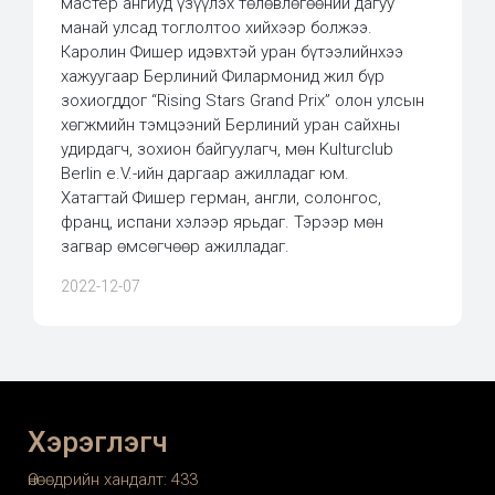
мастер ангиуд үзүүлэх төлөвлөгөөний дагуу
манай улсад тоглолтоо хийхээр болжээ.
Каролин Фишер идэвхтэй уран бүтээлийнхээ
хажуугаар Берлиний Филармонид жил бүр
зохиогддог “Rising Stars Grand Prix” олон улсын
хөгжмийн тэмцээний Берлиний уран сайхны
удирдагч, зохион байгуулагч, мөн Kulturclub
Berlin e.V.-ийн даргаар ажилладаг юм.
Хатагтай Фишер герман, англи, солонгос,
франц, испани хэлээр ярьдаг. Тэрээр мөн
загвар өмсөгчөөр ажилладаг.
2022-12-07
Хэрэглэгч
Өнөөдрийн хандалт:
433