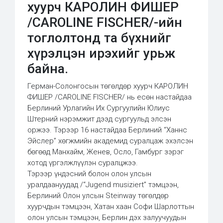
хуурч КАРОЛИН ФИШЕР
/CAROLINE FISCHER/-ийн
тоглолтонд та бүхнийг
хүрэлцэн ирэхийг урьж
байна.
Герман-Солонгосын төгөлдөр хуурч КАРОЛИН
ФИШЕР /CAROLINE FISCHER/ нь есөн настайдаа
Берлиний Урлагийн Их Сургуулийн Юлиус
Штерний нэрэмжит дээд сургуульд элсэн
оржээ. Тэрээр 16 настайдаа Берлиний “Ханнс
Эйслер” хөгжмийн академид суралцаж эхэлсэн
бөгөөд Манхайм, Женев, Осло, Гамбург зэрэг
хотод үргэлжлүүлэн суралцжээ.
Тэрээр үндэсний болон олон улсын
уралдаануудад /“Jugend musiziert” тэмцээн,
Берлиний Олон улсын Steinway төгөлдөр
хуурчдын тэмцээн, Хатан хаан Софи Шарлоттын
олон улсын тэмцээн, Берлин дэх залуучуудын