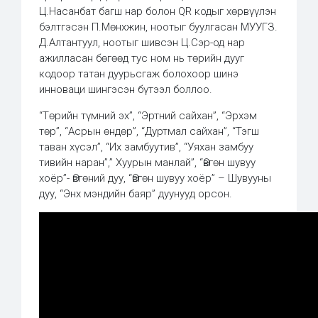
Ц.Насанбат багш нар болон QR кодыг хөрвүүлэн
бэлтгэсэн П.Мөнхжин, ноотыг буулгасан МУУГЗ.
Д.Алтантуул, ноотыг шивсэн Ц.Сэр-од нар
ажилласан бөгөөд тус ном нь төрийн дууг
кодоор татан дуурьсгаж болохоор шинэ
инноваци шингэсэн бүтээл боллоо.
“Төрийн түмний эх”, “Эртний сайхан”, “Эрхэм
төр”, “Асрын өндөр”, “Дуртмал сайхан”, “Тэгш
таван хүсэл”, “Их замбуутив”, “Уяхан замбуу
тивийн наран”,” Хуурын манлай”, “Өвгөн шувуу
хоёр”- Өвгөний дуу, “Өвгөн шувуу хоёр” – Шувууны
дуу, “Энх мэндийн баяр” дуунууд орсон.