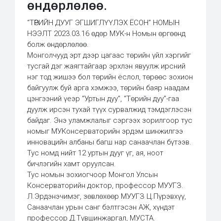
өндөрлөлөө.
“ТӨРИЙН ДУУГ ЭГШИГЛҮҮЛЭХ ЁСОН” НОМЫН
НЭЭЛТ 2023.03.16 өдөр МУК-н Номын өргөөнд
болж өндөрлөлөө.
Монголчууд эрт дээр цагаас төрийн үйл хэргийг
тусгай дэг жаягтайгаар эрхлэн явуулж ирсний
нэг тод жишээ бол төрийн ёслол, төрөөс зохион
байгуулж буй арга хэмжээ, төрийн баяр наадам
цэнгээний үеэр “Уртын дуу”, “Төрийн дуу”-гаа
дуулж ирсэн тухай түүх сурвалжид тэмдэглэсэн
байдаг. Энэ уламжлалыг сэргээх зорилгоор тус
номыг МУКонсерваторийн эрдэм шинжилгээ
инновацийн албаны багш нар санаачлан бүтээв.
Тус номд нийт 12 уртын дууг үг, ая, ноот
бичлэгийн хамт оруулсан.
Тус номын зохиогчоор Монгол Улсын
Консерваторийн доктор, профессор МУУГЗ.
Л.Эрдэнэчимэг, зөвлөхөөр МУУГЗ Ц.Пүрэвхүү,
Санаачлан урын санг бэлтгэсэн АЖ, хүндэт
профессор Д.Түвшинжаргал, МУСТА.