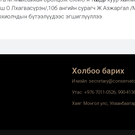
ш О.Лхагвасүрэн/,10б ангийн сурагч Ж.Азжаргал /
охиолчдын бүтээлүүдээс эгшиглүүллээ.
Холбоо барих
И-мэйл: secretary@conservat
Утас: +976 7011-0526, 990-41
Хаяг: Монгол улс, Улаанбаатар