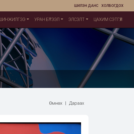
ШИЛЭН ДАНС
ХОЛБОГДОХ
 ШИНЖИЛГЭЭ
УРАН БҮТЭЭЛ
ЭЛСЭЛТ
ЦАХИМ СЭТГҮҮЛ
Өмнөх
|
Дараах