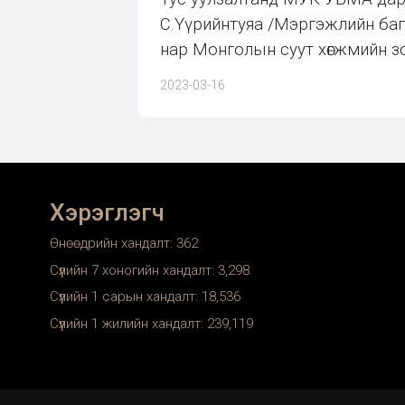
С.Үүрийнтуяа /Мэргэжлийн баг
нар Монголын суут хөгжмийн з
2023-03-16
Хэрэглэгч
Өнөөдрийн хандалт:
362
Сүүлийн 7 хоногийн хандалт:
3,298
Сүүлийн 1 сарын хандалт:
18,536
Сүүлийн 1 жилийн хандалт:
239,119