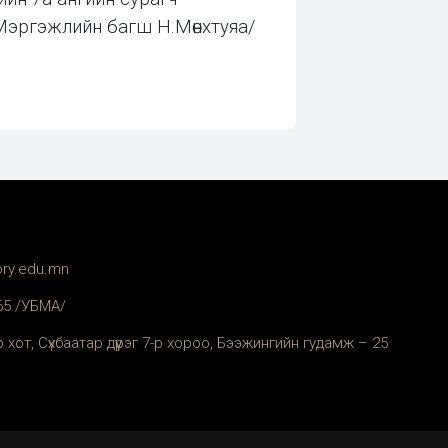
Мэргэжлийн багш Н.Мөнхтуяа/
ory.edu.mn
365 /УБМА/
 хот, Сүхбаатар дүүрэг 7-р хороо, Бээжингийн гудамж – 25