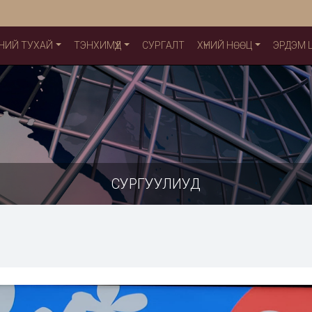
НИЙ ТУХАЙ
ТЭНХИМҮҮД
СУРГАЛТ
ХҮНИЙ НӨӨЦ
ЭРДЭМ
СУРГУУЛИУД