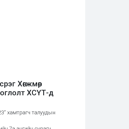
рэг Хөгжмөөр
тоглолт ХСҮТ-д
023” хамтрагч талуудын
ийн 7а ангийн сурагч