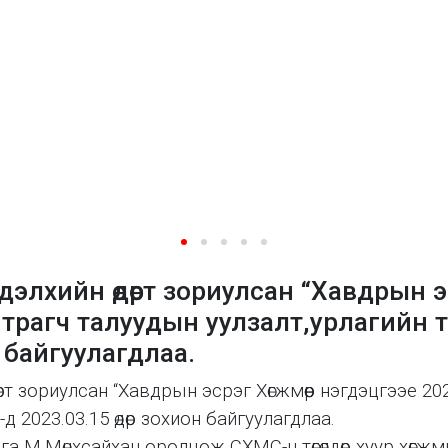
элхийн өдөрт зориулсан “Хавдрын эс
мтрагч талуудын уулзалт,урлагийн 
н байгуулагдлаа.
рт зориулсан “Хавдрын эсрэг Хөгжмөөр нэгдэцгээе 2
д 2023.03.15 өдөр зохион байгуулагдлаа.
 М.Мөнхсайхан оролцож СХМС-н төгөлдөр хуур хөгжм