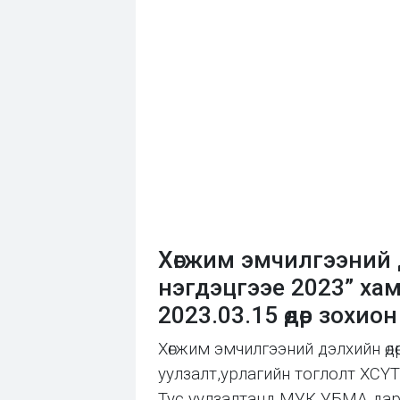
Хөгжим эмчилгээний д
нэгдэцгээе 2023” ха
2023.03.15 өдөр зохио
Хөгжим эмчилгээний дэлхийн өдө
уулзалт,урлагийн тоглолт ХСҮТ-
Тус уулзалтанд МУК УБМА дарга