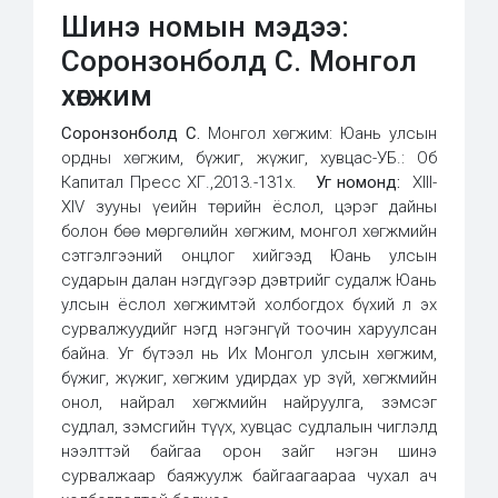
Шинэ номын мэдээ:
Соронзонболд С. Монгол
хөгжим
Соронзонболд С.
Монгол хөгжим: Юань улсын
ордны хөгжим, бүжиг, жүжиг, хувцас-УБ.: Об
Капитал Пресс ХГ.,2013.-131х.
Уг номонд:
XIII-
XIV зууны үеийн төрийн ёслол, цэрэг дайны
болон бөө мөргөлийн хөгжим, монгол хөгжмийн
сэтгэлгээний онцлог хийгээд Юань улсын
сударын далан нэгдүгээр дэвтрийг судалж Юань
улсын ёслол хөгжимтэй холбогдох бүхий л эх
сурвалжуудийг нэгд нэгэнгүй тоочин харуулсан
байна. Уг бүтээл нь Их Монгол улсын хөгжим,
бүжиг, жүжиг, хөгжим удирдах ур зүй, хөгжмийн
онол, найрал хөгжмийн найруулга, зэмсэг
судлал, зэмсгийн түүх, хувцас судлалын чиглэлд
нээлттэй байгаа орон зайг нэгэн шинэ
сурвалжаар баяжуулж байгаагаараа чухал ач