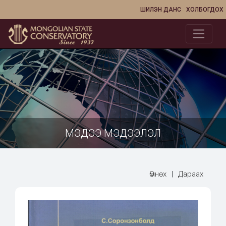
ШИЛЭН ДАНС
ХОЛБОГДОХ
МЭДЭЭ МЭДЭЭЛЭЛ
Өмнөх
|
Дараах