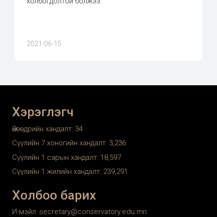
холбогдолтой болжээ.
2021-06-15
Хэрэглэгч
Өнөөдрийн хандалт:
34
Сүүлийн 7 хоногийн хандалт:
3,236
Сүүлийн 1 сарын хандалт:
18,597
Сүүлийн 1 жилийн хандалт:
239,291
Холбоо барих
И-мэйл: secretary@conservatory.edu.mn