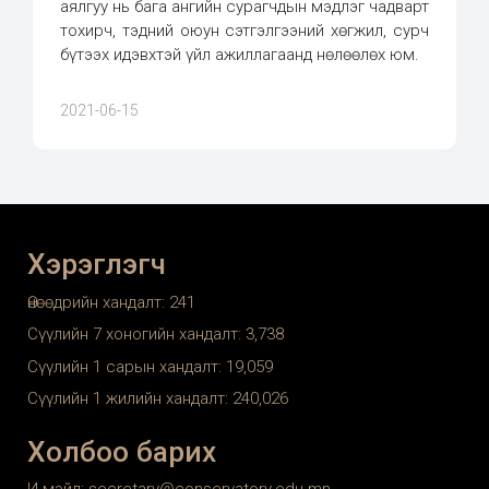
аялгуу нь бага ангийн сурагчдын мэдлэг чадварт
тохирч, тэдний оюун сэтгэлгээний хөгжил, сурч
бүтээх идэвхтэй үйл ажиллагаанд нөлөөлөх юм.
2021-06-15
Хэрэглэгч
Өнөөдрийн хандалт:
241
Сүүлийн 7 хоногийн хандалт:
3,738
Сүүлийн 1 сарын хандалт:
19,059
Сүүлийн 1 жилийн хандалт:
240,026
Холбоо барих