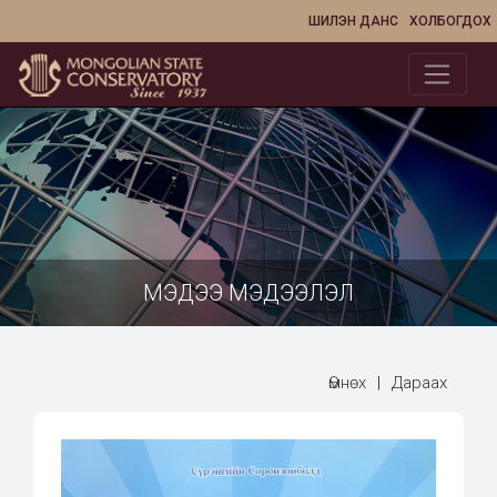
ШИЛЭН ДАНС
ХОЛБОГДОХ
МЭДЭЭ МЭДЭЭЛЭЛ
Өмнөх
|
Дараах