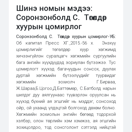
Шинэ номын мэдээ:
Соронзонболд С. Төгөлдөр
хуурын цомирлог
Соронзонболд С.
Төгөлдөр хуурын цомирлог-УБ:
Об капитал Пресс ХГ.,2015.-56 х. Энэхүү
цомирлигийг төгөлдөр хуур хөгжимд
хичээнгүйлэн суралцагч хөгжмийн сургуулийн
бага ангийн хүүхдүүдэд зориулан бүтээжээ. Тус
цомирлогт хүүхэд багачуудын сонсох, дуулах
дуртай хөгжмийн бүтээлүүдийг туурвидаг
хөгжмийн зохиолч Г.Бирваа,
Ж.Шараа,Б.Цогоо,Д.Баттөмөр, С.Батболд нарын
шилдэг дуу аялгуунаас түүвэрлэн оруулсан нь
хүүхэд бүхний ая эгшгийг нь мэддэг, сонсоход
ойр, ой ухаанд үлдэцтэй болгоход дөхөм болно.
Хөгжмийн зохиолын энгийн бөгөөд тодорхой
хэлбэр, олон төрлийн хэм хэмжээ, ая эгшгийн
зохицолдоо, тод сонсголонт сэтгэлд нийцтэй