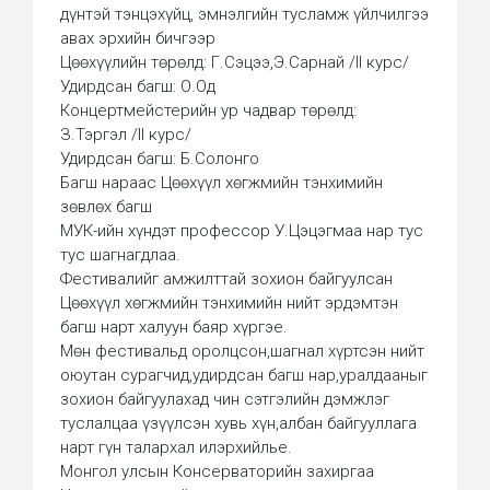
дүнтэй тэнцэхүйц, эмнэлгийн тусламж үйлчилгээ
авах эрхийн бичгээр
Цөөхүүлийн төрөлд: Г.Сэцээ,Э.Сарнай /II курс/
Удирдсан багш: О.Од
Концертмейстерийн ур чадвар төрөлд:
З.Тэргэл /II курс/
Удирдсан багш: Б.Солонго
Багш нараас Цөөхүүл хөгжмийн тэнхимийн
зөвлөх багш
МУК-ийн хүндэт профессор У.Цэцэгмаа нар тус
тус шагнагдлаа.
Фестивалийг амжилттай зохион байгуулсан
Цөөхүүл хөгжмийн тэнхимийн нийт эрдэмтэн
багш нарт халуун баяр хүргэе.
Мөн фестивальд оролцсон,шагнал хүртсэн нийт
оюутан сурагчид,удирдсан багш нар,уралдааныг
зохион байгуулахад чин сэтгэлийн дэмжлэг
туслалцаа үзүүлсэн хувь хүн,албан байгууллага
нарт гүн талархал илэрхийлье.
Монгол улсын Консерваторийн захиргаа