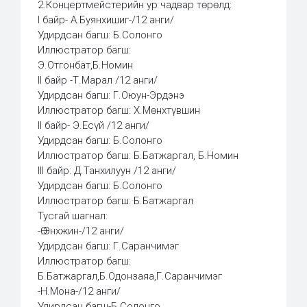
2.Концертмейстерийн ур чадвар төрөлд:
I байр- А.Буянхишиг-/12 анги/
Удирдсан багш: Б.Солонго
Иллюстратор багш:
Э.Отгонбат,Б.Номин
II байр -Т.Марал /12 анги/
Удирдсан багш: Г.Оюун-Эрдэнэ
Иллюстратор багш: Х.Мөнхтүвшин
II байр- Э.Есүй /12 анги/
Удирдсан багш: Б.Солонго
Иллюстратор багш: Б.Батжаргал, Б.Номин
III байр: Д.Танхилуун /12 анги/
Удирдсан багш: Б.Солонго
Иллюстратор багш: Б.Батжаргал
Тусгай шагнал:
-Ө.Энхжин-/12 анги/
Удирдсан багш: Г.Саранчимэг
Иллюстратор багш:
Б.Батжаргал,Б.Одонзаяа,Г.Саранчимэг
-Н.Мона-/12 анги/
Удирдсан багш-Б.Солонго