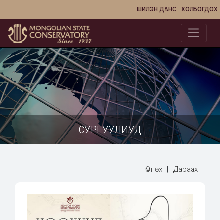
ШИЛЭН ДАНС
ХОЛБОГДОХ
СУРГУУЛИУД
Өмнөх
|
Дараах