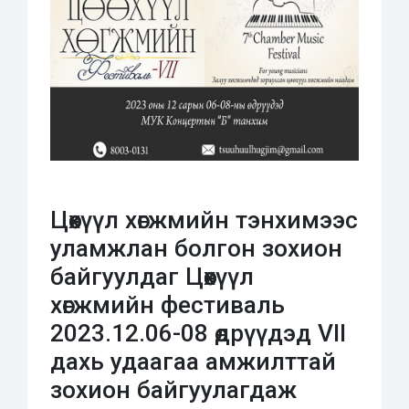
Цөөхүүл хөгжмийн тэнхимээс
уламжлан болгон зохион
байгуулдаг Цөөхүүл
хөгжмийн фестиваль
2023.12.06-08 өдрүүдэд VII
дахь удаагаа амжилттай
зохион байгуулагдаж