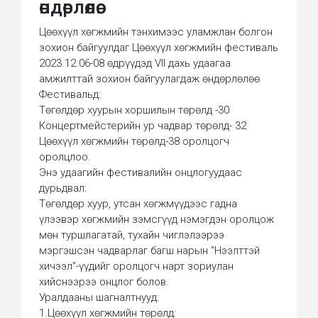
өндөрлөлөө.
Цөөхүүл хөгжмийн тэнхимээс уламжлан болгон
зохион байгуулдаг Цөөхүүл хөгжмийн фестиваль
2023.12.06-08 өдрүүдэд VII дахь удаагаа
амжилттай зохион байгуулагдаж өндөрлөлөө.
Фестивальд:
Төгөлдөр хуурын хоршилын төрөлд -30
Концертмейстерийн ур чадвар төрөлд- 32
Цөөхүүл хөгжмийн төрөлд-38 оролцогч
оролцлоо.
Энэ удаагийн фестивалийн онцлогуудаас
дурьдвал:
Төгөлдөр хуур, утсан хөгжмүүдээс гадна
үлээвэр хөгжмийн зэмсгүүд нэмэгдэн оролцож
мөн туршлагатай, тухайн чиглэлээрээ
мэргэшсэн чадварлаг багш нарын “Нээлттэй
хичээл”-үүдийг оролцогч нарт зориулан
хийснээрээ онцлог болов.
Уралдааны шагналтнууд:
1.Цөөхүүл хөгжмийн төрөлд: