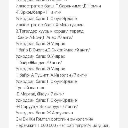
Иллюстратор багш: Г.Саранчимэг,Б.Номин
-Г.Эрхэмбаяр-/11 анги/
Удирдсан багш: Г.Оюун-Эрдэнэ
Иллюстратор багш: Х.Мөнхтүвшин
3.Төгөлдөр хуурын хоршил төрөлд:
I байр- А.Есүй,Г.Анар /9 анги/
Удирдсан багш: Э.Ундрах
II байр-Б.Энхлэн,Б.Энхриймаа /9 анги/
Удирдсан багш: Э.Ундрах
III байр-Ө.Нандин /9 анги/
Удирдсан багш: Э.Ундрах
III байр- А.Түшигт, А.Ивээлэн /7 анги/
Удирдсан багш: Г.Оюун-Эрдэнэ
Тусгай шагнал:
-Б.Маргад, Ө.Оюу-/ 7 анги/
Удирдсан багш: Г.Оюун-Эрдэнэ
-Н.Саруул,Б.Энхсаруул- /7 анги/
Удирдсан багш: Ж.Ариунзаяа
Эм Би Жи Гэмтэл согогийн эмнэлэгийн
Нэрэмжит 1.000.000 /Нэг сая төгрөг/-ний үнийн