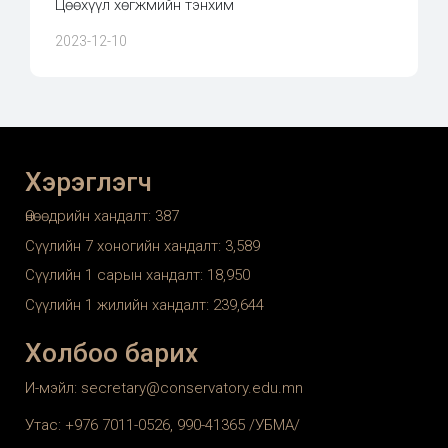
Цөөхүүл хөгжмийн тэнхим
2023-12-10
Хэрэглэгч
Өнөөдрийн хандалт:
387
Сүүлийн 7 хоногийн хандалт:
3,589
Сүүлийн 1 сарын хандалт:
18,950
Сүүлийн 1 жилийн хандалт:
239,644
Холбоо барих
И-мэйл: secretary@conservatory.edu.mn
Утас: +976 7011-0526, 990-41365 /УБМА/