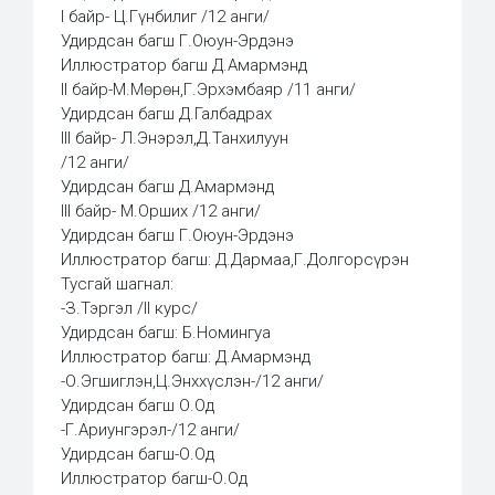
I байр- Ц.Гүнбилиг /12 анги/
Удирдсан багш Г.Оюун-Эрдэнэ
Иллюстратор багш Д.Амармэнд
II байр-М.Мөрөн,Г.Эрхэмбаяр /11 анги/
Удирдсан багш Д.Галбадрах
III байр- Л.Энэрэл,Д.Танхилуун
/12 анги/
Удирдсан багш Д.Амармэнд
III байр- М.Орших /12 анги/
Удирдсан багш Г.Оюун-Эрдэнэ
Иллюстратор багш: Д.Дармаа,Г.Долгорсүрэн
Тусгай шагнал:
-З.Тэргэл /II курс/
Удирдсан багш: Б.Номингуа
Иллюстратор багш: Д.Амармэнд
-О.Эгшиглэн,Ц.Энххүслэн-/12 анги/
Удирдсан багш О.Од
-Г.Ариунгэрэл-/12 анги/
Удирдсан багш-О.Од
Иллюстратор багш-О.Од