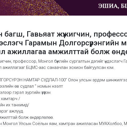
багш, Гавьяат жүжигчин, профессо
дэслэгч Гарамын Долгорсүрэнгийн 
йл ажиллагаа амжилттай болж өнд
игчин, профессор, Монгол бүжгийн сургалтын дэгийг үндэслэгч
йл ажиллагааг БЦМС-аас санаачлан зохион байгуулсан юм.
ЛГОРСҮРЭН НАМТАР СУДЛАЛ-100” Олон улсын эрдэм шинжилгээ
элийн өв судлал ” номын нээлт
лээр гэрэл зургийн үзүүлэн
эй хамтарч /
ийн их танхимд/
зэрэг ажлууд
амжилттай болж өндөрлөлөө.
н Монгол Улсын Соёлын яам, хамтран ажилласан МУАХолбоо, 