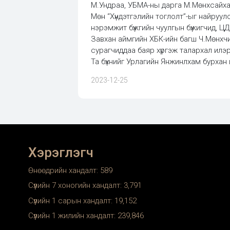
М.Ундраа, УБМА-ны дарга М.Мөнхсайха
Мөн “Хүндэтгэлийн тоглолт”-ыг найруул
нэрэмжит бүжгийн чуулгын бүжигчид, ЦД
Завхан аймгийн ХБК-ийн багш Ч.Мөнхч
сурагчиддаа баяр хүргэж талархал илэ
Та бүхнийг Урлагийн Янжинлхам бурхан 
2023-12-25
Хэрэглэгч
Өнөөдрийн хандалт:
589
Сүүлийн 7 хоногийн хандалт:
3,791
Сүүлийн 1 сарын хандалт:
19,152
Сүүлийн 1 жилийн хандалт:
239,846