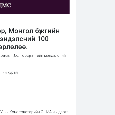
р, Монгол бүжгийн
мэндэлсний 100
өрлөлөө.
 Гарамын Долгорсүрэнгийн мэндэлсний
ний хурал
МУ-ын Консерваторийн ЭШИА-ны дарга