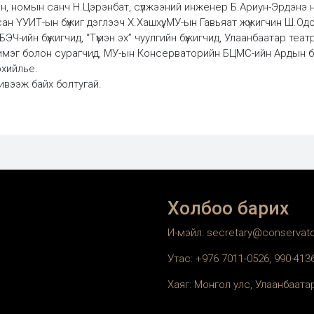
н, номын санч Н.Цэрэнбат, сүлжээний инженер Б.Ариун-Эрдэнэ 
сан ҮУИТ-ын бүжиг дэглээч Х.Хашхүү, МУ-ын Гавьяат жүжигчин Ш.О
БЭЧ-ийн бүжигчид, “Түмэн эх” чуулгийн бүжигчид, Улаанбаатар теа
имэг болон сурагчид, МУ-ын Консерваторийн БЦМС-ийн Ардын бү
рхийлье.
ивээж байх болтугай.
Холбоо барих
И-мэйл: secretary@conservat
Утас: +976 7011-0526, 990-41
Хаяг: Монгол улс, Улаанбаатар