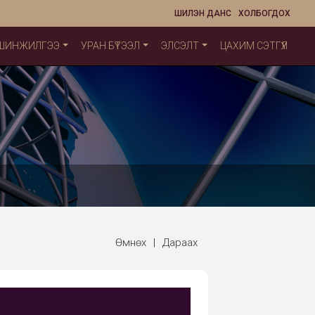
ШИЛЭН ДАНС
ХОЛБОГДОХ
 ШИНЖИЛГЭЭ
УРАН БҮТЭЭЛ
ЭЛСЭЛТ
ЦАХИМ СЭТГҮҮЛ
Өмнөх
|
Дараах