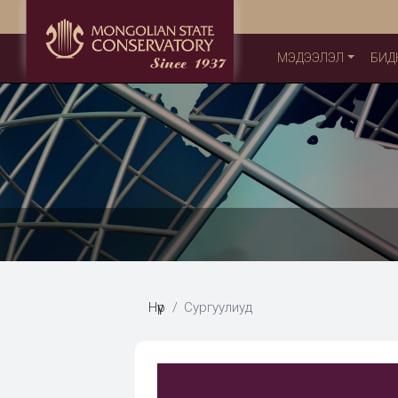
МЭДЭЭЛЭЛ
БИД
Нүүр
Сургуулиуд