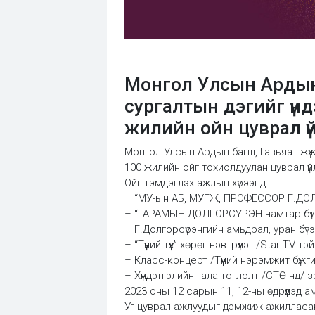
Монгол Улсын Ардын 
сургалтын дэгийг үн
жилийн ойн цуврал ү
Монгол Улсын Ардын багш, Гавьяат жүж
100 жилийн ойг тохиолдуулан цуврал ү
Ойг тэмдэглэх ажлын хүрээнд:
– “МУ-ын АБ, МУГЖ, ПРОФЕССОР Г.ДО
– “ГАРАМЫН ДОЛГОРСҮРЭН намтар бүтэ
– Г.Долгорсүрэнгийн амьдрал, уран бүтээ
– “Түүний түүх” хөрөг нэвтрүүлэг /Star TV-т
– Класс-концерт /Түүний нэрэмжит бүжг
– Хүндэтгэлийн гала тоглолт /СТӨ-нд/ 
2023 оны 12 сарын 11, 12-ны өдрүүдэд 
Уг цуврал ажлуудыг дэмжиж ажилласа