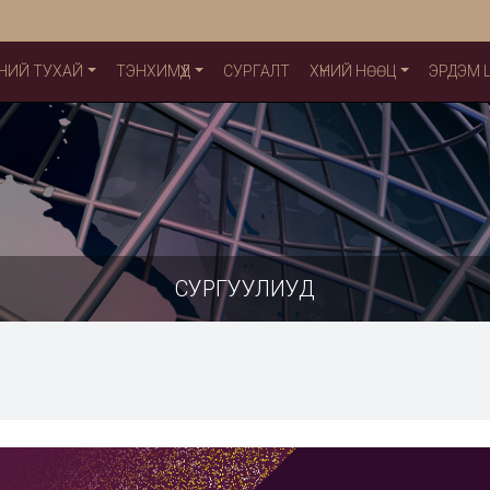
НИЙ ТУХАЙ
ТЭНХИМҮҮД
СУРГАЛТ
ХҮНИЙ НӨӨЦ
ЭРДЭМ
СУРГУУЛИУД