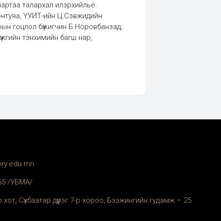
нартаа талархал илэрхийлье.
донтуяа, ҮУИТ-ийн Ц.Сэвжидийн
трын гоцлол бүжигчин Б.Норовбанзад,
жгийн тэнхимийн багш нар,
ory.edu.mn
365 /УБМА/
 хот, Сүхбаатар дүүрэг 7-р хороо, Бээжингийн гудамж – 25