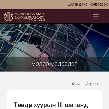
ШИЛЭН ДАНС
ХОЛБОГДОХ
МЭДЭЭ МЭДЭЭЛЭЛ
Өмнөх
|
Дараах
Төгөлдөр хуурын III шатанд