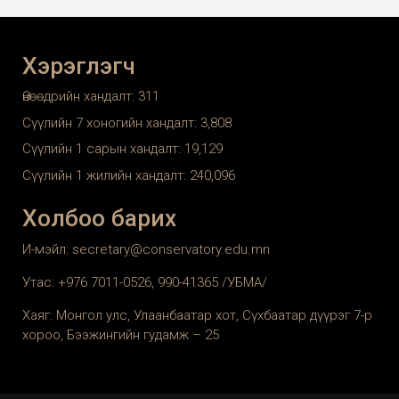
Хэрэглэгч
Өнөөдрийн хандалт:
311
Сүүлийн 7 хоногийн хандалт:
3,808
Сүүлийн 1 сарын хандалт:
19,129
Сүүлийн 1 жилийн хандалт:
240,096
Холбоо барих
И-мэйл: secretary@conservatory.edu.mn
Утас: +976 7011-0526, 990-41365 /УБМА/
Хаяг: Монгол улс, Улаанбаатар хот, Сүхбаатар дүүрэг 7-р
хороо, Бээжингийн гудамж – 25