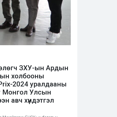
өөлөгч ЗХУ-ын Ардын
тын холбооны
 Prix-2024 уралдааны
г Монгол Улсын
эн авч хүндэтгэл