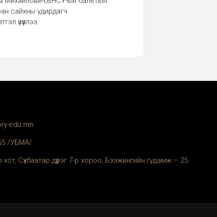
ав Михайлович,БНСУ-ын балетын
ран сайхны удирдагч
эл үзүүллээ.
ory.edu.mn
365 /УБМА/
 хот, Сүхбаатар дүүрэг 7-р хороо, Бээжингийн гудамж – 25