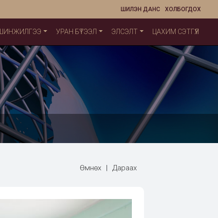
ШИЛЭН ДАНС
ХОЛБОГДОХ
 ШИНЖИЛГЭЭ
УРАН БҮТЭЭЛ
ЭЛСЭЛТ
ЦАХИМ СЭТГҮҮЛ
Өмнөх
|
Дараах