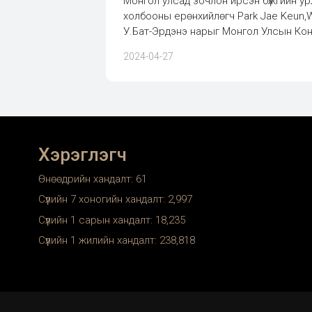
Монгол улсад зочлон ирсэн бүжгийн у
холбооны ерөнхийлөгч Park Jae Keun,W
У.Бат-Эрдэнэ нарыг Монгол Улсын Консе
2024-04-27
Хэрэглэгч
Өнөөдрийн хандалт:
61
Сүүлийн 7 хоногийн хандалт:
2,997
Сүүлийн 1 сарын хандалт:
18,235
Сүүлийн 1 жилийн хандалт:
238,818