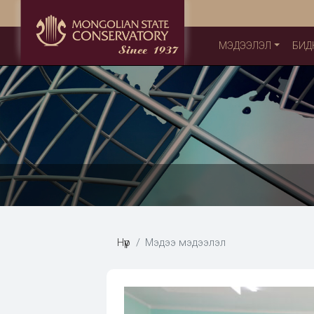
МЭДЭЭЛЭЛ
БИД
Нүүр
Мэдээ мэдээлэл