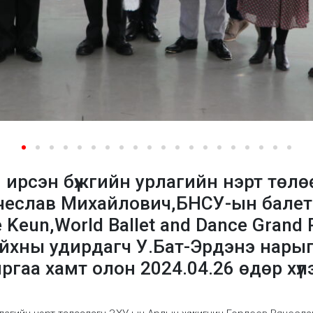
 ирсэн бүжгийн урлагийн нэрт төл
ячеслав Михайлович,БНСУ-ын бале
 Keun,World Ballet and Dance Grand
айхны удирдагч У.Бат-Эрдэнэ нары
гаа хамт олон 2024.04.26 өдөр хүлэ