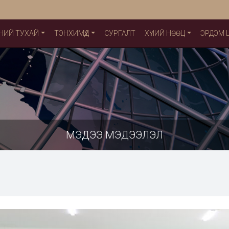
НИЙ ТУХАЙ
ТЭНХИМҮҮД
СУРГАЛТ
ХҮНИЙ НӨӨЦ
ЭРДЭМ
МЭДЭЭ МЭДЭЭЛЭЛ