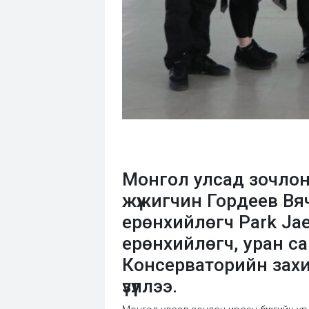
Монгол улсад зочлон
жүжигчин Гордеев В
ерөнхийлөгч Park Jae
ерөнхийлөгч, уран с
Консерваторийн захир
үзүүллээ.