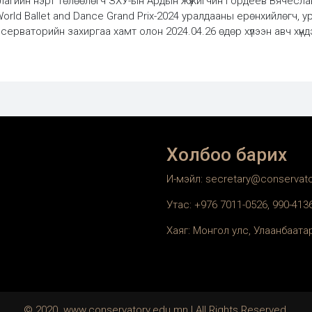
рлагийн нэрт төлөөлөгч ЗХУ-ын Ардын жүжигчин Гордеев Вячесл
orld Ballet and Dance Grand Prix-2024 уралдааны ерөнхийлөгч, у
рваторийн захиргаа хамт олон 2024.04.26 өдөр хүлээн авч хүндэтг
Холбоо барих
И-мэйл: secretary@conservat
Утас: +976 7011-0526, 990-41
Хаяг: Монгол улс, Улаанбаатар
© 2020. www.conservatory.edu.mn | All Rights Reserved.