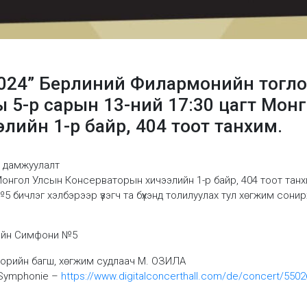
l-2024” Берлиний Филармонийн тогл
 5-р сарын 13-ний 17:30 цагт Мон
лийн 1-р байр, 404 тоот танхим.
 дамжуулалт
 Монгол Улсын Консерваторын хичээлийн 1-р байр, 404 тоот танх
ичлэг хэлбэрээр үзэгч та бүхэнд толилуулах тул хөгжим сонирхо
ийн Симфони №5
орийн багш, хөгжим судлаач М. ОЗИЛА
 Symphonie –
https://www.digitalconcerthall.com/de/concert/5502