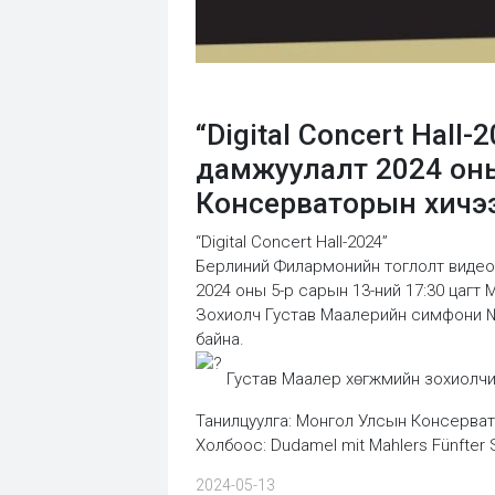
“Digital Concert Hal
дамжуулалт 2024 оны
Консерваторын хичээ
“Digital Concert Hall-2024”
Берлиний Филармонийн тоглолт видео
2024 оны 5-р сарын 13-ний 17:30 цагт
Зохиолч Густав Маалерийн симфони №5 б
байна.
Густав Маалер хөгжмийн зохиолч
Танилцуулга: Монгол Улсын Консерват
Холбоос: Dudamel mit Mahlers Fünfter
2024-05-13