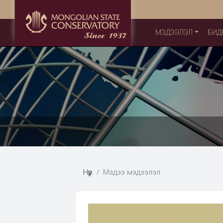
МЭДЭЭЛЭЛ
БИД
Нүүр
Мэдээ мэдээлэл