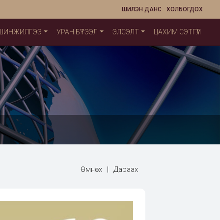
ШИЛЭН ДАНС
ХОЛБОГДОХ
 ШИНЖИЛГЭЭ
УРАН БҮТЭЭЛ
ЭЛСЭЛТ
ЦАХИМ СЭТГҮҮЛ
Өмнөх
|
Дараах