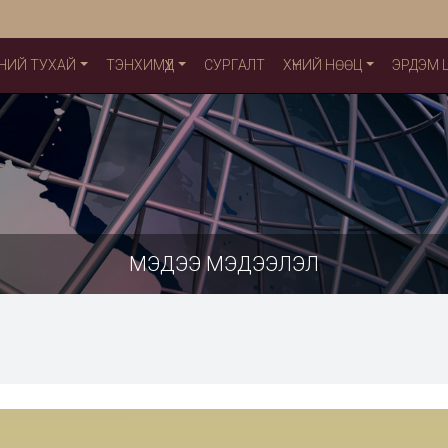
НИЙ ТУХАЙ
ТЭНХИМҮҮД
СУРГАЛТ
ХҮНИЙ НӨӨЦ
ЭРДЭМ
МЭДЭЭ МЭДЭЭЛЭЛ