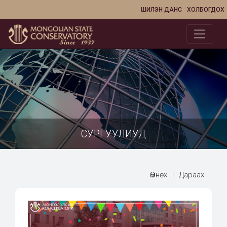
ШИЛЭН ДАНС
ХОЛБОГДОХ
СУРГУУЛИУД
Өмнөх
|
Дараах