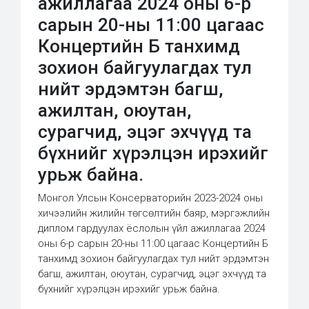
ажиллагаа 2024 оны 6-р
сарын 20-ны 11:00 цагаас
Концертийн Б танхимд
зохион байгуулагдах тул
нийт эрдэмтэн багш,
ажилтан, оюутан,
сурагчид, эцэг эхчүүд та
бүхнийг хүрэлцэн ирэхийг
урьж байна.
Монгол Улсын Консерваторийн 2023-2024 оны
хичээлийн жилийн төгсөлтийн баяр, мэргэжлийн
диплом гардуулах ёслолын үйл ажиллагаа 2024
оны 6-р сарын 20-ны 11:00 цагаас Концертийн Б
танхимд зохион байгуулагдах тул нийт эрдэмтэн
багш, ажилтан, оюутан, сурагчид, эцэг эхчүүд та
бүхнийг хүрэлцэн ирэхийг урьж байна.