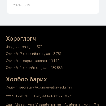
2024-06-19
Хэрэглэгч
Өнөөдрийн хандалт:
579
Сүүлийн 7 хоногийн хандалт:
3,781
Сүүлийн 1 сарын хандалт:
19,142
Сүүлийн 1 жилийн хандалт:
239,836
Холбоо барих
И-мэйл: secretary@conservatory.edu.mn
Утас: +976 7011-0526, 990-41365 /УБМА/
Хаяг: Монгол улс, Улаанбаатар хот, Сүхбаатар дүүрэг 7-р