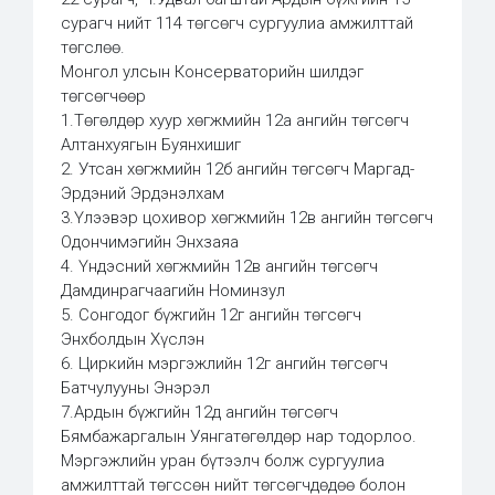
сурагч нийт 114 төгсөгч сургуулиа амжилттай
төгслөө.
Монгол улсын Консерваторийн шилдэг
төгсөгчөөр
1.Төгөлдөр хуур хөгжмийн 12а ангийн төгсөгч
Алтанхуягын Буянхишиг
2. Утсан хөгжмийн 12б ангийн төгсөгч Маргад-
Эрдэний Эрдэнэлхам
3.Үлээвэр цохивор хөгжмийн 12в ангийн төгсөгч
Одончимэгийн Энхзаяа
4. Үндэсний хөгжмийн 12в ангийн төгсөгч
Дамдинрагчаагийн Номинзул
5. Сонгодог бүжгийн 12г ангийн төгсөгч
Энхболдын Хүслэн
6. Циркийн мэргэжлийн 12г ангийн төгсөгч
Батчулууны Энэрэл
7.Ардын бүжгийн 12д ангийн төгсөгч
Бямбажаргалын Уянгатөгөлдөр нар тодорлоо.
Мэргэжлийн уран бүтээлч болж сургуулиа
амжилттай төгссөн нийт төгсөгчдөдөө болон