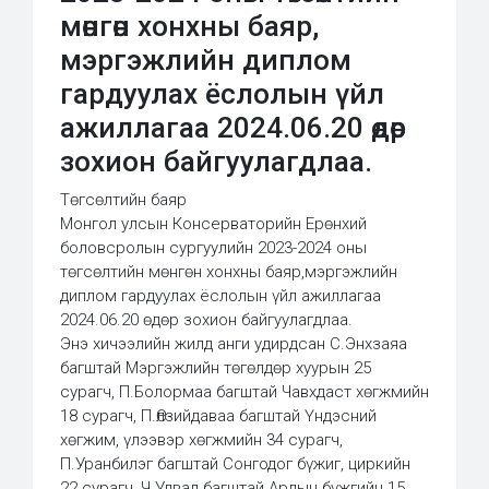
мөнгөн хонхны баяр,
мэргэжлийн диплом
гардуулах ёслолын үйл
ажиллагаа 2024.06.20 өдөр
зохион байгуулагдлаа.
Төгсөлтийн баяр
Монгол улсын Консерваторийн Ерөнхий
боловсролын сургуулийн 2023-2024 оны
төгсөлтийн мөнгөн хонхны баяр,мэргэжлийн
диплом гардуулах ёслолын үйл ажиллагаа
2024.06.20 өдөр зохион байгуулагдлаа.
Энэ хичээлийн жилд анги удирдсан С.Энхзаяа
багштай Мэргэжлийн төгөлдөр хуурын 25
сурагч, П.Болормаа багштай Чавхдаст хөгжмийн
18 сурагч, П.Өлзийдаваа багштай Үндэсний
хөгжим, үлээвэр хөгжмийн 34 сурагч,
П.Уранбилэг багштай Сонгодог бүжиг, циркийн
22 сурагч, Ч.Удвал багштай Ардын бүжгийн 15