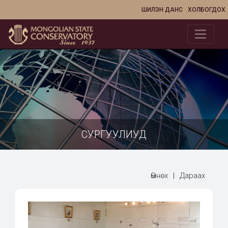
ШИЛЭН ДАНС
ХОЛБОГДОХ
СУРГУУЛИУД
Өмнөх
|
Дараах