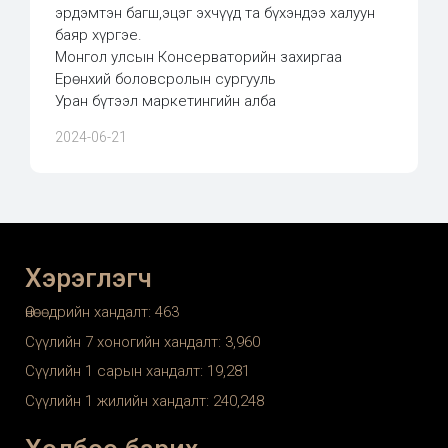
эрдэмтэн багш,эцэг эхчүүд та бүхэндээ халуун
баяр хүргэе.
Монгол улсын Консерваторийн захиргаа
Ерөнхий боловсролын сургууль
Уран бүтээл маркетингийн алба
2024-06-21
Хэрэглэгч
Өнөөдрийн хандалт:
463
Сүүлийн 7 хоногийн хандалт:
3,960
Сүүлийн 1 сарын хандалт:
19,281
Сүүлийн 1 жилийн хандалт:
240,248