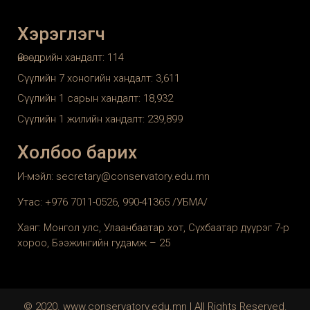
Хэрэглэгч
Өнөөдрийн хандалт:
114
Сүүлийн 7 хоногийн хандалт:
3,611
Сүүлийн 1 сарын хандалт:
18,932
Сүүлийн 1 жилийн хандалт:
239,899
Холбоо барих
И-мэйл: secretary@conservatory.edu.mn
Утас: +976 7011-0526, 990-41365 /УБМА/
Хаяг: Монгол улс, Улаанбаатар хот, Сүхбаатар дүүрэг 7-р
хороо, Бээжингийн гудамж – 25
© 2020. www.conservatory.edu.mn | All Rights Reserved.