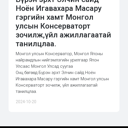
Ноён Игавахара Масару
гэргийн хамт Монгол
улсын Консерваторт
зочилж,үйл ажиллагаатай
танилцлаа.
Монгол улсын Консерватор, Монгол Японы
найрамдлын нийгэмлэгийн урилгаар Япон
Улсаас Монгол Улсад суугаа
Онц бөгөөд Бүрэн эрхт Элчин сайд Ноён
Игавахара Масару гэргийн хамт Монгол улсын
Консерваторт зочилж, үйл ажиллагаатай
танилцлаа.
2024-10-20