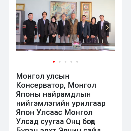
Монгол улсын
Консерватор, Монгол
Японы найрамдлын
нийгэмлэгийн урилгаар
Япон Улсаас Монгол
Улсад суугаа Онц бөгөөд
Бүрэн эрхт Элчин сайд