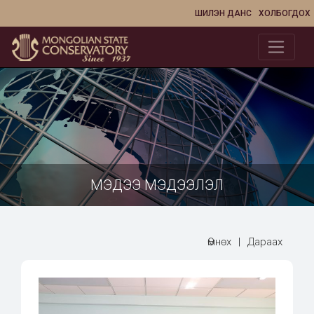
ШИЛЭН ДАНС
ХОЛБОГДОХ
МЭДЭЭ МЭДЭЭЛЭЛ
Өмнөх
|
Дараах