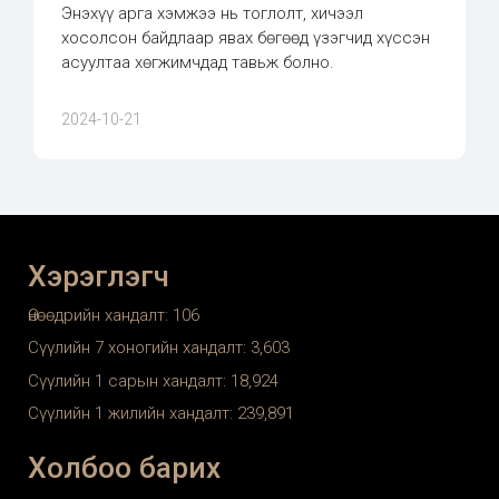
Энэхүү арга хэмжээ нь тоглолт, хичээл
хосолсон байдлаар явах бөгөөд үзэгчид хүссэн
асуултаа хөгжимчдад тавьж болно.
2024-10-21
Хэрэглэгч
Өнөөдрийн хандалт:
106
Сүүлийн 7 хоногийн хандалт:
3,603
Сүүлийн 1 сарын хандалт:
18,924
Сүүлийн 1 жилийн хандалт:
239,891
Холбоо барих