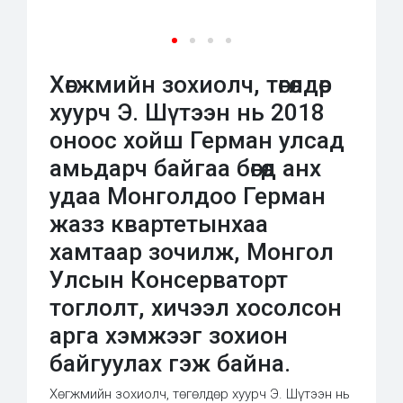
Хөгжмийн зохиолч, төгөлдөр
хуурч Э. Шүтээн нь 2018
оноос хойш Герман улсад
амьдарч байгаа бөгөөд анх
удаа Монголдоо Герман
жазз квартетынхаа
хамтаар зочилж, Монгол
Улсын Консерваторт
тоглолт, хичээл хосолсон
арга хэмжээг зохион
байгуулах гэж байна.
Хөгжмийн зохиолч, төгөлдөр хуурч Э. Шүтээн нь