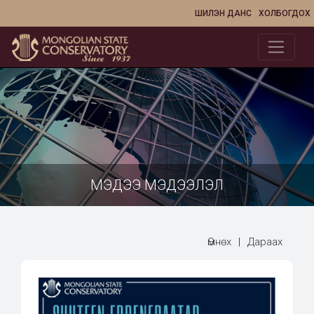
ШИЛЭН ДАНС
ХОЛБОГДОХ
МЭДЭЭ МЭДЭЭЛЭЛ
Өмнөх
|
Дараах