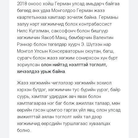
2018 оноос хойш Герман улсад амьдарч байгаа
бөгөөд анх удаа Монголдоо Герман жазз
квартетынхаа хамтаар зочилж байна. Германы
залуу нэрт хөгжимчид болох контрабассист
Нилс Күгэлман, саксофонч болон бишгүүр
хөгжимчин Яакоб Манц, бөмбөрчин Валентин
Рэннэр болон төгөлдөр хуурч Э. Шүтээн нар
Монгол Улсын Консерваторын оюутан, багш,
сурагч болон жазз хөгжим сонирхсон хүн бүрт
зориулсан
олон нийтэд нээлттэй тоглолт,
хичээлдээ урьж байна
.
Жазз хөгжмийн чиглэлээр хөгжмийн зохиол
хэрхэн бүтдэг, хөгжимчин тус бүрийн үүрэг, байр
суурь, хамтлаг удирдаж авч явах болон
хамтлагаараа нэг баг болж ажиллах талаар, мөн
өөрийн гэсэн цомгоо гаргах үйл явц, олон улсад
амжилттай аялан тоглолт хийх тал дээр
хөгжимчид өөрсдийн туршлагаас хуваалцах
болно.