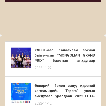
УДБЭТ-аас санаачлан зохион
байгуулсан “MONGOLIAN GRAND
PRIX” балетын анхдугаар
тэмцээний шилдгүүд тодорч
2022-11-22
шагналаа гардан авлаа.
Өсвөрийн болон залуу үндэсний
хөгжимчдийн “Гэрэгэ” улсын
анхдугаар уралдаан 2022.11.14-
2022.11.28-ны хооронд болох тул
2022-11-12