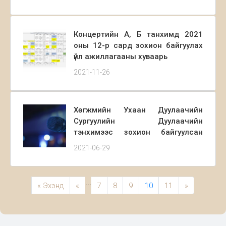
Концертийн А, Б танхимд 2021
оны 12-р сард зохион байгуулах
үйл ажиллагааны хуваарь
2021-11-26
Хөгжмийн Ухаан Дуулаачийн
Сургуулийн Дуулаачийн
тэнхимээс зохион байгуулсан
“АЛТАН ТАЙЗ РУУ” сурагчдын
2021-06-29
дууны анхдугаар онлайн
уралдаан амжилттай явагдаж
дүнгээ гаргалаа.
...
« Эхэнд
«
7
8
9
10
11
»