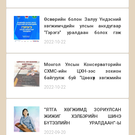
та бүхнийг өргөнөөр оролцохыг
урьж байна.
Өсвөрийн болон Залуу Үндэсний
хөгжимчдийн улсын анхдугаар
“Гэрэгэ” уралдаан болох гэж
байна.
2022-10-22
Монгол Улсын Консерваторийн
СХМС-ийн ЦХН-ээс зохион
байгуулж буй “Цөөхүүл хөгжмийн
фестиваль”-ийн бүртгэл эхэллээ.
2022-10-22
“ЯТГА ХӨГЖИМД ЗОРИУЛСАН
ЖИЖИГ ХЭЛБЭРИЙН ШИНЭ
БҮТЭЭЛИЙН УРАЛДААН”-Ы
УДИРДАМЖ
2022-09-20