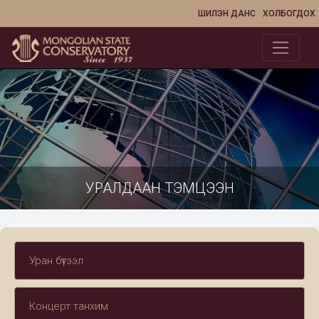
ШИЛЭН ДАНС
ХОЛБОГДОХ
УРАЛДААН ТЭМЦЭЭН
Уран бүтээл
Концерт танхим