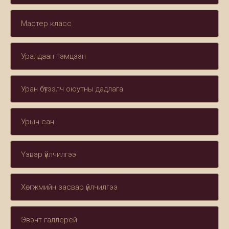
Мастер класс
Уралдаан тэмцээн
Уран бүтээлч оюутны дадлага
Урын сан
Үзвэр үйлчилгээ
Хөгжмийн засвар үйлчилгээ
Эвэнт галлерей