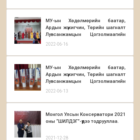
МУ-ын Хөдөлмөрийн баатар,
Ардын жүжигчин, Төрийн шагналт
Лувсанжамцын Цогзолмаагийн
нэрэмжит Монгол Ардын богино
2022-06-16
дуу дуулаач, мэргэжлийн дуучдын
улсын VII уралдааны II шат
амжилттай явагдаж өндөрлөлөө.
МУ-ын Хөдөлмөрийн баатар,
Ардын жүжигчин, Төрийн шагналт
Лувсанжамцын Цогзолмаагийн
нэрэмжит Монгол Ардын богино
2022-06-13
дуу дуулаач мэргэжлийн дуучдын
улсын VII уралдааны техникийн
зөвлөгөөн амжилттай болж,
Монгол Улсын Консерватори 2021
оролцогчид маань сугалаагаа
оны “ШИЛДЭГ”-үүдээ тодрууллаа.
сугаллаа.
2021-12-28