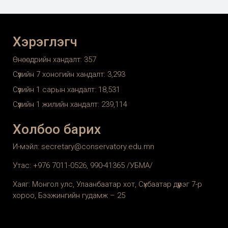
Хэрэглэгч
Өнөөдрийн хандалт:
357
Сүүлийн 7 хоногийн хандалт:
3,293
Сүүлийн 1 сарын хандалт:
18,531
Сүүлийн 1 жилийн хандалт:
239,114
Холбоо барих
И-мэйл: secretary@conservatory.edu.mn
Утас: +976 7011-0526, 990-41365 /УБМА/
Хаяг: Монгол улс, Улаанбаатар хот, Сүхбаатар дүүрэг 7-р
хороо, Бээжингийн гудамж – 25