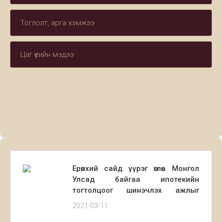
Тоглолт, арга хэмжээ
Цаг үеийн мэдээ
Ерөнхий сайд үүрэг өглөө… Монгол
Улсад байгаа ипотекийн
тогтолцоог шинэчлэх ажлыг
ахлан ажиллана‼️ “2 байртай
2021-03-11
болох үнээр 1 байртай болдог”