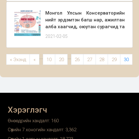
шударга бус тогтолцоо байж
болохгүй. Төрийн цалинтай хүн
Монгол Улсын Консерваторийн
30% урьдчилгаа өгөх шаардлагагүй
нийт эрдэмтэн багш нар, ажилтан
гэнэ.
алба хаагчид, оюутан сурагчид та
бүхнийг ЦАХИМ ЦАГААН САР БА
2021-02-05
МОНГОЛ НААДГАЙ онлайн
уралдаанд идэвхитэй
ОРОЛЦОХЫГ УРИАЛЖ БАЙНА.
...
...
« Эхэнд
«
10
20
26
27
28
29
30
Хэрэглэгч
Өнөөдрийн хандалт:
160
Сүүлийн 7 хоногийн хандалт:
3,362
Сүүлийн 1 сарын хандалт:
18,723