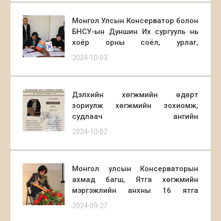
зааланд болж өндөрлөлөө.
Монгол Улсын Консерватор болон
БНСУ-ын Дуншин Их сургууль нь
хоёр орны соёл, урлаг,
боловсролын салбарын хамтын
2024-10-03
ажиллагааны хүрээнд Монгол
Солонгос хоёр улсын соёл урлаг,
боловсролын хөгжилд бүтээлч үйл
Дэлхийн хөгжмийн өдөрт
ажиллагаагаар дамжуулан хувь
зориулж хөгжмийн зохиомж,
нэмрээ оруулахад хамтран
судлаач ангийн
ажиллахаар хамтын
оюутнуудын “Voices of creation”
ажиллагааны гэрээ байгууллаа.
2024-10-02
уран бүтээлийн тоглолт 2024.10.01
өдөр Концертын А зааланд
зохион байгуулагдлаа.
Монгол улсын Консерваторын
ахмад багш, Ятга хөгжмийн
мэргэжлийн анхны 16 ятга
хөгжимчний нэг, Алтан гадас
2024-09-27
одонт, Монгол улсын Ардын