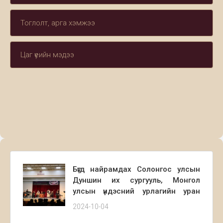
Тоглолт, арга хэмжээ
Цаг үеийн мэдээ
Бүгд найрамдах Солонгос улсын
Дуншин их сургууль, Монгол
улсын үндэсний урлагийн уран
бүтээлчдийн хамтарсан тоглолт
2024-10-04
2024.10.01 өдөр Концертын Б