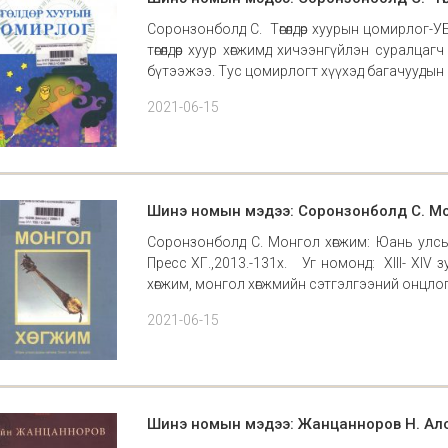
Соронзонболд С. Төгөлдөр хуурын цомирлог-У
төгөлдөр хуур хөгжимд хичээнгүйлэн суралца
бүтээжээ. Тус цомирлогт хүүхэд багачуудын 
2021-06-15
Шинэ номын мэдээ: Соронзонболд С. Мо
Соронзонболд С. Монгол хөгжим: Юань улсын
Пресс ХГ.,2013.-131х. Уг номонд: XIII- XIV з
хөгжим, монгол хөгжмийн сэтгэлгээний онцло
2021-06-15
Шинэ номын мэдээ: Жанцанноров Н. Алс