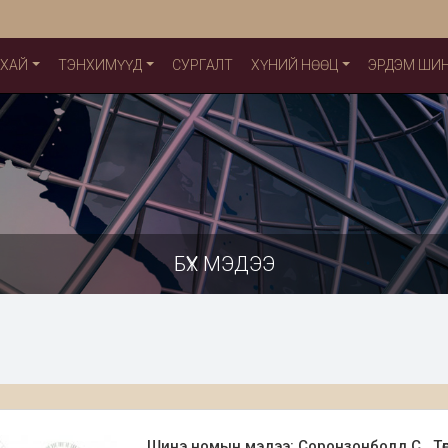
УХАЙ
ТЭНХИМҮҮД
СУРГАЛТ
ХҮНИЙ НӨӨЦ
ЭРДЭМ ШИ
БҮХ МЭДЭЭ
Шинэ номын мэдээ: Соронзонболд С. Төгө