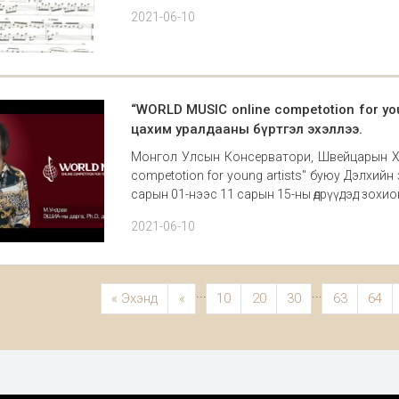
2021-06-10
“WORLD MUSIC online competotion for yo
цахим уралдааны бүртгэл эхэллээ.
Монгол Улсын Консерватори, Швейцарын Хө
competotion for young artists" буюу Дэлхий
сарын 01-нээс 11 сарын 15-ны өдрүүдэд зохио
2021-06-10
...
...
« Эхэнд
«
10
20
30
63
64