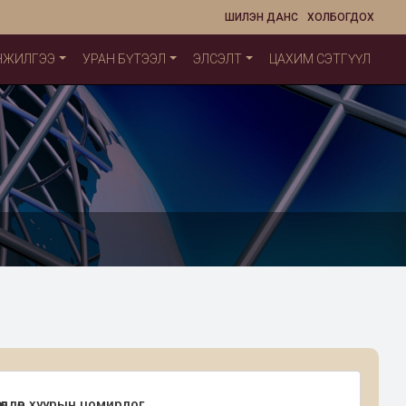
ШИЛЭН ДАНС
ХОЛБОГДОХ
НЖИЛГЭЭ
УРАН БҮТЭЭЛ
ЭЛСЭЛТ
ЦАХИМ СЭТГҮҮЛ
лдөр хуурын цомирлог