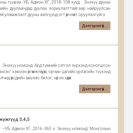
ы түүвэр -УБ.:Адмон ХГ.,2018.-108 хууд. Энэхүү дууны
лийн дуулаачдад дуулах зориулалттайгаар найруулсан
й уламжлалт дууны аялгуунд огт өөрчлөлт оруулалгүйгэ
Дэлгэрэнгүй...
 х. Энэхүү номонд: Ард түмний сэтгэл зүрхэнд хоногшсон
хэн" хэмээн өргөмжлөгдөн, орчин цагийн урлагийн түүхэнд
д өөрсдийн авьяас билэг, нөр их хөдөл
Дэлгэрэнгүй...
жүжгүүд 3,4,5
 –УБ.:Адмон ХГ.,2016.-365 х. Энэхүү номонд: Монголын