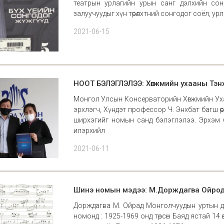
театрын урлагийн урын санг дэлхийн сонг
залуучуудыг хүн төрөлхтний сонгодог соёл, ур
2021-06-15
НООТ БЭЛЭГЛЭЛЭЭ: Хөгжмийн ухааны Тэнх
Монгол Улсын Консерваторийн Хөгжмийн Ух
эрхлэгч, Хүндэт профессор Ч. Энхбат багш
ширхэгийг номын санд бэлэглэлээ. Эрхэм б
илэрхийл
2021-06-11
Шинэ номын мэдээ: М.Дорждагва Ойрод М
Дорждагва М. Ойрад Монголчуудын уртын дуу,
номонд : 1925-1969 онд төрсөн Баяд ястай 14