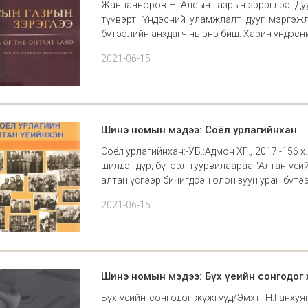
Жанцанноров Н. Алсын газрын зэрэглээ: Дуун
түүвэрт: Үндэсний уламжлалт дууг мэргэж
бүтээлийн анхдагч нь энэ биш. Харин үндэсни
2021-06-15
Шинэ номын мэдээ: Соёл урлагийнхан
Соёл урлагийнхан:-УБ.:Адмон ХГ., 2017.-156
шилдэг дүр, бүтээл туурвилаараа "Алтан үеийн
алтан үсгээр бичигдсэн олон зуун уран бүтээлчи
2021-06-15
Шинэ номын мэдээ: Бүх үеийн сонгодог 
Бүх үеийн сонгодог жүжгүүд/Эмхт. Н.Ганхуяг