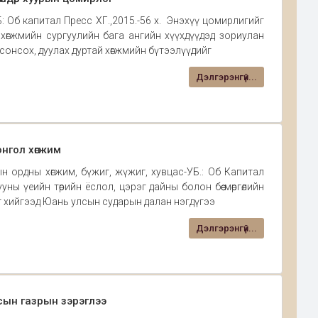
Б: Об капитал Пресс ХГ.,2015.-56 х. Энэхүү цомирлигийг
гч хөгжмийн сургуулийн бага ангийн хүүхдүүдэд зориулан
сонсох, дуулах дуртай хөгжмийн бүтээлүүдийг
Дэлгэрэнгүй...
нгол хөгжим
 ордны хөгжим, бүжиг, жүжиг, хувцас-УБ.: Об Капитал
ууны үеийн төрийн ёслол, цэрэг дайны болон бөө мөргөлийн
г хийгээд Юань улсын сударын далан нэгдүгээ
Дэлгэрэнгүй...
ын газрын зэрэглээ