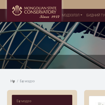
МЭДЭЭЛЭЛ
БИДНИЙ Т
Нүүр
Бүх мэдээ
Бүх мэдээ