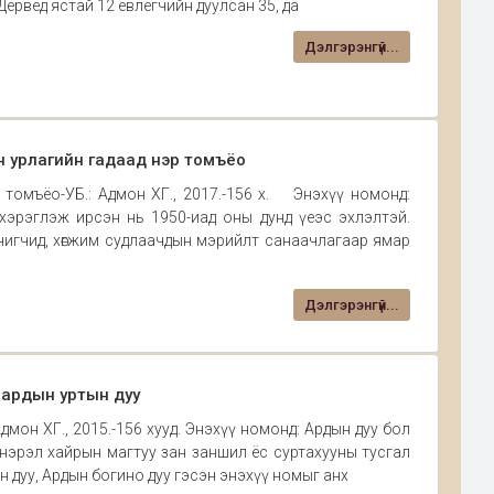
 Дервед ястай 12 евлегчийн дуулсан 35, да
Дэлгэрэнгүй...
н урлагийн гадаад нэр томъёо
 томъёо-УБ.: Адмон ХГ., 2017.-156 х. Энэхүү номонд:
хэрэглэж ирсэн нь 1950-иад оны дунд үеэс эхлэлтэй.
ичигчид, хөгжим судлаачдын мэрийлт санаачлагаар ямар
Дэлгэрэнгүй...
 ардын уртын дуу
дмон ХГ., 2015.-156 хууд. Энэхүү номонд: Ардын дуу бол
энэрэл хайрын магтуу зан заншил ёс суртахууны тусгал
дуу, Ардын богино дуу гэсэн энэхүү номыг анх