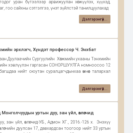
одог уран бүтээлээр арвижуулан хөгжүүлэх, хүүхэд,
лаг, гоо сайхны сэтгэлгээ, үнэт зүйлстэй танилцуулахад
Дэлгэрэнгүй...
мийн эрхлэгч, Хүндэт профессор Ч. Энхбат
аан Дуулаачийн Сургуулийн Хөгжмийн ухааны Тэнхмийн
 өөрийн хэвлүүлэн гаргасан СОНОРШУУЛГА номноосоо 12
агшдаа нийт оюутан суралцагчдынхаа өмнөөс талархал
Дэлгэрэнгүй...
онголчуудын уртын дуу, зан үйл, өвлөгчид
 зан үйл, өвлөгчид-УБ., Адмон ХГ., 2016.-126 х. Энэхүү
 өвлөгчийн дуулсан 17, давхардсан тоогоор нийт 33 уртын