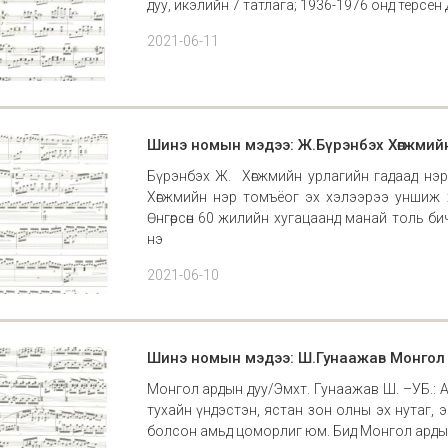
дуу, икэлийн 7 татлага; 1936-1976 онд терсен
2021-06-11
Шинэ номын мэдээ: Ж.Бүрэнбэх Хөгжмий
Бүрэнбэх Ж. Хөгжмийн урлагийн гадаад нэр
Хөгжмийн нэр томъёог эх хэлээрээ уншиж 
Өнгөрсөн 60 жилийн хугацаанд манай толь б
нэ
2021-06-10
Шинэ номын мэдээ: Ш.Гунаажав Монгол
Монгол ардын дуу/Эмхт. Гунаажав Ш. –УБ.: А
тухайн үндэстэн, ястан зон олны эх нутаг, 
болсон амьд цоморлиг юм. Бид Монгол ардын 