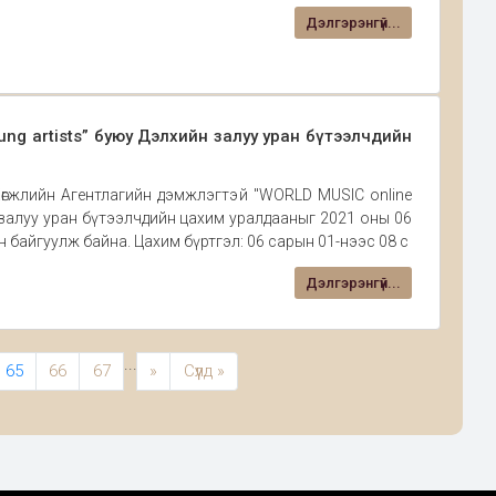
Дэлгэрэнгүй...
ung artists” буюу Дэлхийн залуу уран бүтээлчдийн
гжлийн Агентлагийн дэмжлэгтэй "WORLD MUSIC online
н залуу уран бүтээлчдийн цахим уралдааныг 2021 оны 06
н байгуулж байна. Цахим бүртгэл: 06 сарын 01-нээс 08 с
Дэлгэрэнгүй...
...
65
66
67
»
Сүүлд »