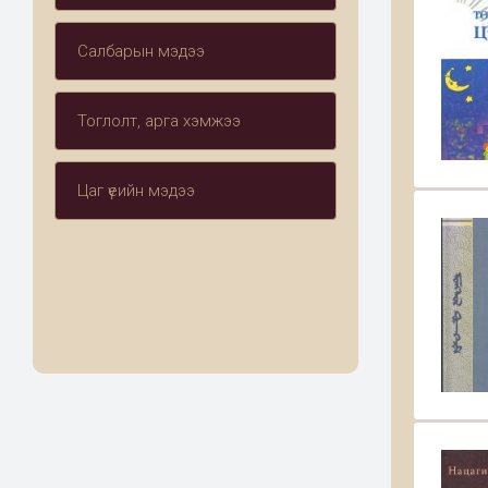
Салбарын мэдээ
Тоглолт, арга хэмжээ
Цаг үеийн мэдээ