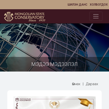
ШИЛЭН ДАНС
ХОЛБОГДОХ
МЭДЭЭ МЭДЭЭЛЭЛ
Өмнөх
|
Дараах