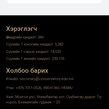
Хэрэглэгч
Өнөөдрийн хандалт:
346
Сүүлийн 7 хоногийн хандалт:
3,282
Сүүлийн 1 сарын хандалт:
18,520
Сүүлийн 1 жилийн хандалт:
239,103
Холбоо барих
И-мэйл: secretary@conservatory.edu.mn
Утас: +976 7011-0526, 990-41365 /УБМА/
Хаяг: Монгол улс, Улаанбаатар хот, Сүхбаатар дүүрэг 7-р
хороо, Бээжингийн гудамж – 25