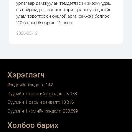
урлагаар дамжуулан тэмдэглэсэн энэхүү үдэш
нь найрамдал, соёлын харилцааны үнэ цэнийг
улам тодотгосон онцгой арга хэмжээ боллоо.
2026 оны 05 сарын 12 өдөр
2026-05-12
Хэрэглэгч
Өнөөдрийн хандалт:
142
Сүүлийн 7 хоногийн хандалт:
3,078
Сүүлийн 1 сарын хандалт:
18,316
Сүүлийн 1 жилийн хандалт:
238,899
Холбоо барих