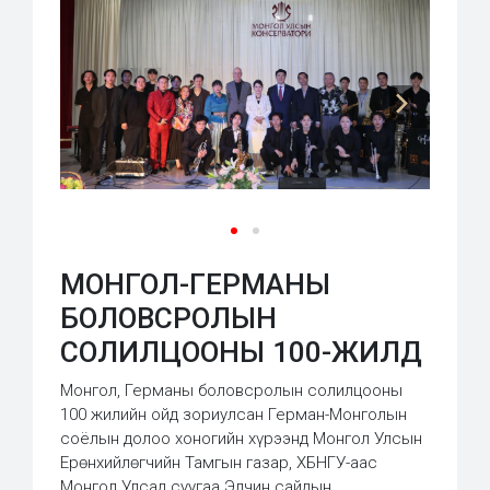
МОНГОЛ-ГЕРМАНЫ
БОЛОВСРОЛЫН
СОЛИЛЦООНЫ 100-ЖИЛД
Монгол, Германы боловсролын солилцооны
100 жилийн ойд зориулсан Герман-Монголын
соёлын долоо хоногийн хүрээнд Монгол Улсын
Ерөнхийлөгчийн Тамгын газар, ХБНГУ-аас
Монгол Улсад суугаа Элчин сайдын