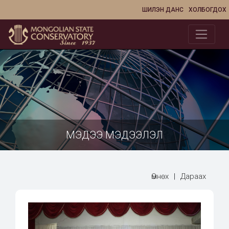
ШИЛЭН ДАНС
ХОЛБОГДОХ
МЭДЭЭ МЭДЭЭЛЭЛ
Өмнөх
|
Дараах