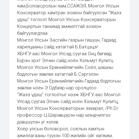
яам,Боловсролын яам,ССАЖЗЯ, Монгол Улсын
Консерватор хамтран зохион байгуулсан “Жазз
үдэш” тоглолт Монгол Улсын Консерваторын
Концертын танхимд амжилттай зохион
байгуулагдлаа.
Монгол Улсын Засгийн газрын гишүүн, Гадаад
харилцааны сайд хатагтай Б.Батцэцэг
ХБНГУ-аас Монгол Улсад суугаа Онц бөгөөд
Бүрэн эрхт Элчин сайд ноён Хэльмут Кулитц
Монгол Улсын Ерөнхийлөгчийн Соёл, шашны
бодлогын зөвлөх хатагтай Б.Сэргэлэн
Монгол Улсын Ерөнхийлөгчийн Гадаад бодлогын
зөвлөх ноён Э.Одбаяр нар оролцлоо.
“Жазз үдэш” тоглолтыг нээж ХБНГУ-аас Монгол
Улсад суугаа Элчин сайд ноён Хэльмут Кулитц,
Монгол Улсын Консерваторын захирал, /Ph.D/
профессор Ц.Шаравцэрэн нар мэндчилгээ
дэвшүүлэн үг хэлэв.
Хоёр улсын боловсрол, соёлын хамтын
ажиллагааны түүхэн 100 жилийн ойг хөгжим,