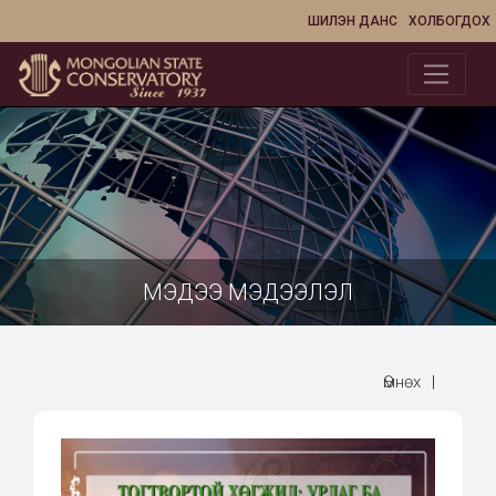
ШИЛЭН ДАНС
ХОЛБОГДОХ
МЭДЭЭ МЭДЭЭЛЭЛ
Өмнөх
|