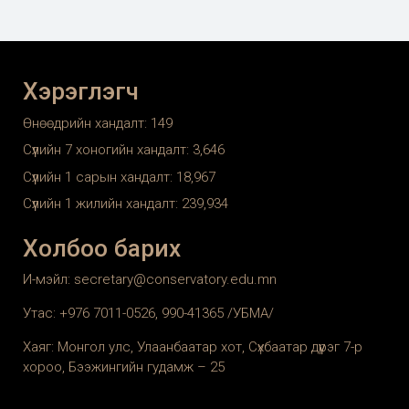
Хэрэглэгч
Өнөөдрийн хандалт:
149
Сүүлийн 7 хоногийн хандалт:
3,646
Сүүлийн 1 сарын хандалт:
18,967
Сүүлийн 1 жилийн хандалт:
239,934
Холбоо барих
И-мэйл: secretary@conservatory.edu.mn
Утас: +976 7011-0526, 990-41365 /УБМА/
Хаяг: Монгол улс, Улаанбаатар хот, Сүхбаатар дүүрэг 7-р
хороо, Бээжингийн гудамж – 25