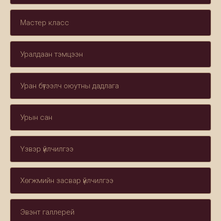
Мастер класс
Уралдаан тэмцээн
Уран бүтээлч оюутны дадлага
Урын сан
Үзвэр үйлчилгээ
Хөгжмийн засвар үйлчилгээ
Эвэнт галлерей