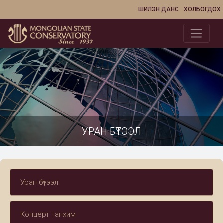
ШИЛЭН ДАНС
ХОЛБОГДОХ
УРАН БҮТЭЭЛ
Уран бүтээл
Концерт танхим