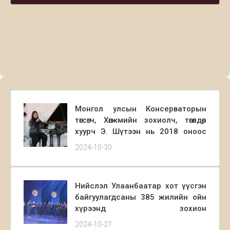
Монгол улсын Консерваторын
төгсөгч, Хөгжмийн зохиолч, төгөлдөр
хуурч Э. Шүтээн нь 2018 оноос
хойш Герман улсад амьдарч
2024-10-30
байгаа бөгөөд анх удаа Монголдоо
Герман жазз квартетынхаа
хамтаар зочилж уран бүтээлийн
Нийслэл Улаанбаатар хот үүсгэн
тоглолт, нээлттэй ярилцлага
байгуулагдсаны 385 жилийн ойн
хосолсон арга хэмжээг
хүрээнд зохион
2024.10.29 өдөр Концертын А
байгуулагдсан Монгол Улсын
зааланд зохион байгууллаа.
2024-10-27