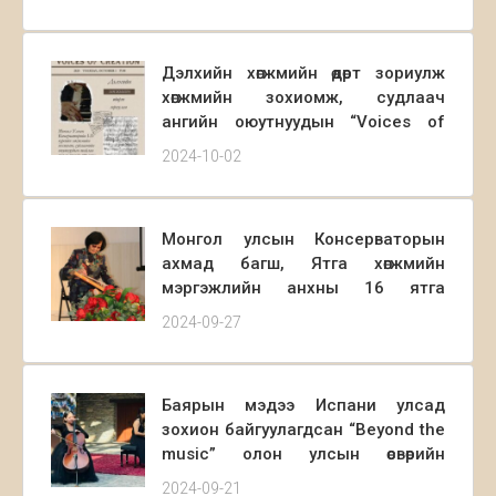
Дэлхийн хөгжмийн өдөрт зориулж
хөгжмийн зохиомж, судлаач
ангийн оюутнуудын “Voices of
creation” уран бүтээлийн тоглолт
2024-10-02
2024.10.01 өдөр Концертын А
зааланд зохион байгуулагдлаа.
Монгол улсын Консерваторын
ахмад багш, Ятга хөгжмийн
мэргэжлийн анхны 16 ятга
хөгжимчний нэг, Алтан гадас
2024-09-27
одонт, Монгол улсын Ардын
боловсролын тэргүүний ажилтан,
Монгол улсын Соёлын тэргүүний
Баярын мэдээ Испани улсад
ажилтан, ардын хөгжмийн
зохион байгуулагдсан “Beyond the
тэнхимийн болон ерөнхий эрдмийн
music” олон улсын өсвөрийн
тэнхимийн ахмад багш Даваагийн
хөгжимчдийн уралдаанд Морин
САНДАГ багшдаа хүндэтгэл
2024-09-21