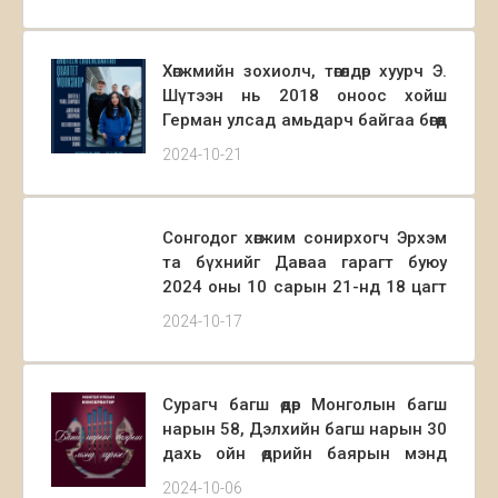
Хөдөлмөрийн баатар, Төрийн шагналт,
Ардын жүжигчин
Д.Лувсаншаравын нэрэмжит 30
Хөгжмийн зохиолч, төгөлдөр хуурч Э.
дахь удаагийн “Хүүхдийн найрал
Шүтээн нь 2018 оноос хойш
дууны наадам”-н хүндэтгэлийн
Герман улсад амьдарч байгаа бөгөөд
ГАЛА тоглолтод Монгол улсын
анх удаа Монголдоо Герман жазз
Консерваторын Үлээвэр найрал
2024-10-21
квартетынхаа хамтаар зочилж,
хөгжим /Удирдаач Р.Ганбат/,
Монгол Улсын Консерваторт
Ардын бүжиг ангийн сурагчид /
тоглолт, хичээл хосолсон арга
Удирдсан багш
Сонгодог хөгжим сонирхогч Эрхэм
хэмжээг зохион байгуулах гэж
А.Хосбаяр,С.Цэцгээ/ оролцож
та бүхнийг Даваа гарагт буюу
байна.
уран бүтээлийн тоглолтоо
2024 оны 10 сарын 21-нд 18 цагт
хүргэлээ.
Консерваторын Концертын
2024-10-17
Танхимд хүрэлцэн ирж Сэүлийн
Их Сургуулийн багш, нэрт төгөлдөр
хуурч Чойн тоглолтыг сонсохыг
Сурагч багш өдөр Монголын багш
урьж байна.
нарын 58, Дэлхийн багш нарын 30
дахь ойн өдрийн баярын мэнд
хүргэе.
2024-10-06