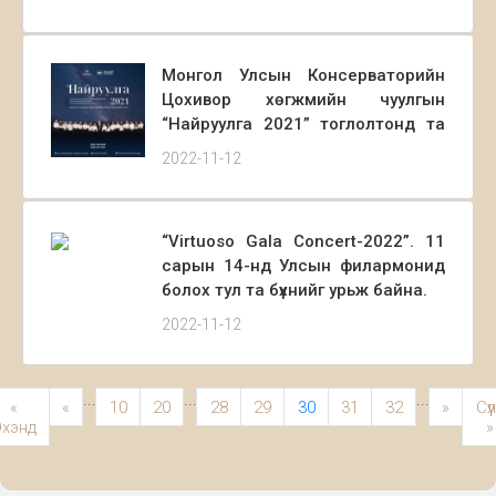
та бүхнийг өргөнөөр оролцохыг
урьж байна.
Монгол Улсын Консерваторийн
Цохивор хөгжмийн чуулгын
“Найруулга 2021” тоглолтонд та
бүхнийг урьж байна.
2022-11-12
“Virtuoso Gala Concert-2022”. 11
сарын 14-нд Улсын филармонид
болох тул та бүхнийг урьж байна.
2022-11-12
...
...
...
«
«
10
20
28
29
30
31
32
»
Сүү
хэнд
»