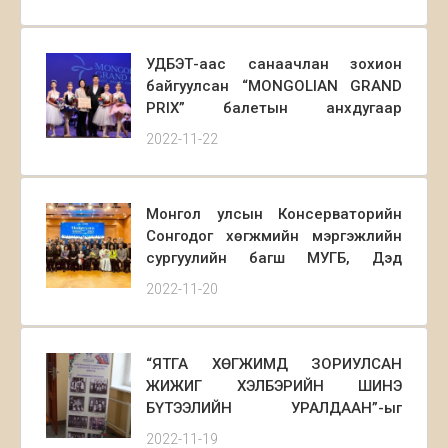
ҮЦХТэнхимийн 12в ангийн
сурагчдын анхны бие даасан
тоглолтонд та бүхнийг хүрэлцэн
УДБЭТ-аас санаачлан зохион
ирэхийг урьж байна.
байгуулсан “MONGOLIAN GRAND
PRIX” балетын анхдугаар
тэмцээний шилдгүүд тодорч
2022-11-22
шагналаа гардан авлаа.
Монгол улсын Консерваторийн
Сонгодог хөгжмийн мэргэжлийн
сургуулийн багш МУГБ, Дэд
профессор Б.Зоригтын удирдсан
2022-11-20
Цохивор хөгжмийн чуулга энэ
сарын 18,19 өдрүүдэд Найруулга
2021 тоглолтоо амжилттай
“ЯТГА ХӨГЖИМД ЗОРИУЛСАН
зохион байгуулж үзэгч олныхоо
ЖИЖИГ ХЭЛБЭРИЙН ШИНЭ
сонорыг мялаалаа.
БҮТЭЭЛИЙН УРАЛДААН”-ыг
зарлан, 2022 оны 11-р сарын 17-
2022-11-19