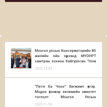
Монгол улсын Консерваторийн 85
жилийн ойн хүрээнд МҮОНРТ
хамтран зохион байгуулсан “Ном
хож” уралдаант цэнгээнт
2022-12-03
нэвтрүүлгийн ялагч Ю.Гэрэлбаатар
ахлагчтай “Оюун урлаг” баг
хожлын номнуудаа сургуулийн
“Петя ба Чоно” Хөгжимт үлгэр.
номын санд гардуулан өглөө.
Модон үлээвэр хөгжмийн квинтет
тоглолт. Монгол Улсын
Консерваторийн СХМС,
2022-11-24