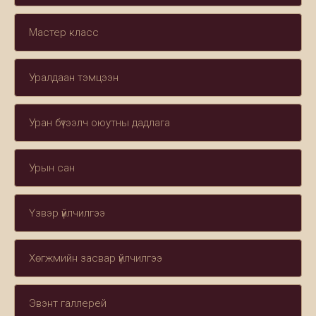
Мастер класс
Уралдаан тэмцээн
Уран бүтээлч оюутны дадлага
Урын сан
Үзвэр үйлчилгээ
Хөгжмийн засвар үйлчилгээ
Эвэнт галлерей