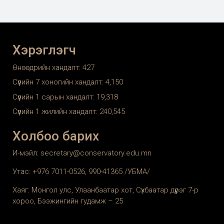
Хэрэглэгч
Өнөөдрийн хандалт:
427
Сүүлийн 7 хоногийн хандалт:
4,150
Сүүлийн 1 сарын хандалт:
19,318
Сүүлийн 1 жилийн хандалт:
240,545
Холбоо барих
И-мэйл: secretary@conservatory.edu.mn
Утас: +976 7011-0526, 990-41365 /УБМА/
Хаяг: Монгол улс, Улаанбаатар хот, Сүхбаатар дүүрэг 7-р
хороо, Бээжингийн гудамж – 25