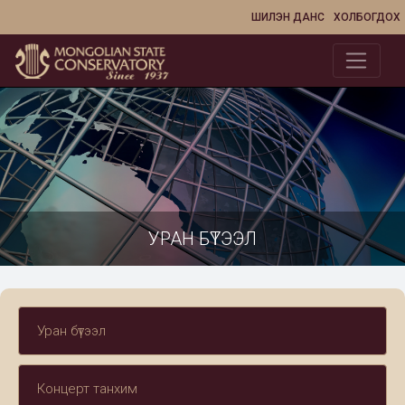
ШИЛЭН ДАНС
ХОЛБОГДОХ
УРАН БҮТЭЭЛ
Уран бүтээл
Концерт танхим