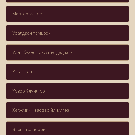
Мастер класс
Уралдаан тэмцээн
Уран бүтээлч оюутны дадлага
Урын сан
Үзвэр үйлчилгээ
Хөгжмийн засвар үйлчилгээ
Эвэнт галлерей