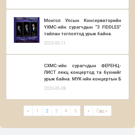
зохиолчдын бүтээлүүдээс
Монголд анх удаа тоглогдох бол
удаах хэсэгт Монголын нэрт
Монгол Улсын Консерваторийн
хөгжмийн зохиолчдын, тэр дундаа
ҮХМС-ийн сурагчдын “3 FIDDLES”
сүүлийн үеийн мэргэжлийн
тайлан тоглолтод урьж байна.
хөгжмийн зохиолчдын тоглогдож
байгаагүй зохиол бүтээлүүд
2023-05-11
эгшиглэгдэхээрээ онцлог юм.
СХМС-ийн сурагчдын ФЕРЕНЦ-
ЛИСТ лекц концертод та бүхнийг
урьж байна. МУК-ийн концертын Б
танхимд 2023.05.09-ны 17:30 цагт
2023-05-08
болно
...
«
1
2
3
4
5
»
Сүүлд »