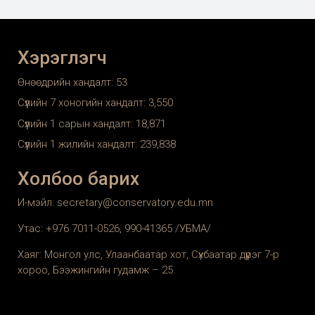
Хэрэглэгч
Өнөөдрийн хандалт:
53
Сүүлийн 7 хоногийн хандалт:
3,550
Сүүлийн 1 сарын хандалт:
18,871
Сүүлийн 1 жилийн хандалт:
239,838
Холбоо барих
И-мэйл: secretary@conservatory.edu.mn
Утас: +976 7011-0526, 990-41365 /УБМА/
Хаяг: Монгол улс, Улаанбаатар хот, Сүхбаатар дүүрэг 7-р
хороо, Бээжингийн гудамж – 25