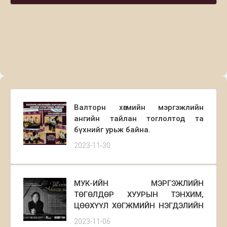
Валторн хөгмийн мэргэжлийн
ангийн тайлан тоглолтод та
бүхнийг урьж байна.
2023-11-30
МУК-ИЙН МЭРГЭЖЛИЙН
ТӨГӨЛДӨР ХУУРЫН ТЭНХИМ,
ЦӨӨХҮҮЛ ХӨГЖМИЙН НЭГДЭЛИЙН
БАГШ, ТӨГӨЛДӨР ХУУРЧ
2023-11-06