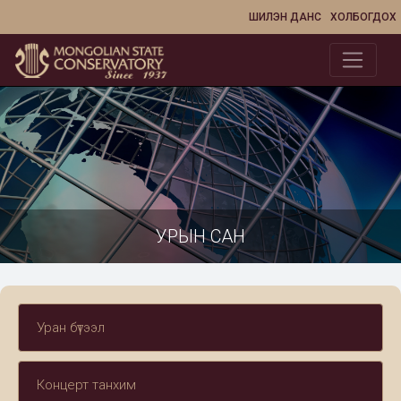
ШИЛЭН ДАНС
ХОЛБОГДОХ
УРЫН САН
Уран бүтээл
Концерт танхим