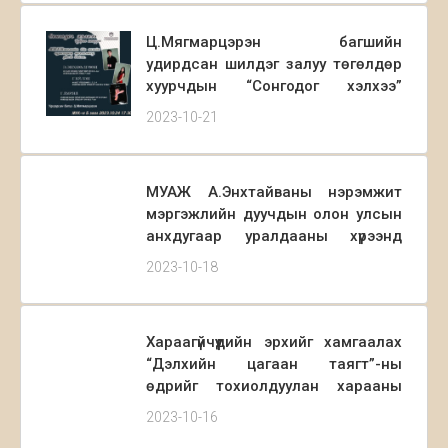
Ц.Мягмарцэрэн багшийн
удирдсан шилдэг залуу төгөлдөр
хуурчдын “Сонгодог хэлхээ”
тоглолт 2023 оны 10 сарын 24-нд
2023-10-21
болно. Сонгодог хөгжим, төгөлдөр
хуурын урлагт дуртай хэн бүхнийг
хүрэлцэн ирэхийг урьж байна.
МУАЖ А.Энхтайваны нэрэмжит
мэргэжлийн дуучдын олон улсын
анхдугаар уралдааны хүрээнд
болох “А.ЭНХТАЙВАН-
2023-10-18
МЭРГЭЖЛИЙН ДУУЧДЫН ДУУЛАХ
УРЛАГ” Эрдэм шинжилгээний
хуралд та бүхнийг оролцохыг урьж
Хараагүйчүүдийн эрхийг хамгаалах
байна.
“Дэлхийн цагаан таягт”-ны
өдрийг тохиолдуулан харааны
бэрхшээлтэй хүүхдүүдэд ерөнхий
2023-10-16
боловсрол олгодог тусгай