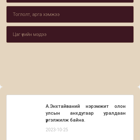
Тоглолт, арга хэмжээ
Цаг үеийн мэдээ
А.Энхтайваний нэрэмжит олон
улсын анхдугаар уралдаан
үргэлжилж байна.
2023-10-25